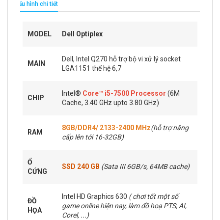
Cấu hình chi tiết
MODEL
Dell Optiplex
Dell, Intel Q270 hỗ trợ bộ vi xử lý socket
MAIN
LGA1151 thế hệ 6,7
Intel®
Core™ i5-7500 Processor
(6M
CHIP
Cache, 3.40 GHz upto 3.80 GHz)
8GB/DDR4/ 2133-2400 MHz
(hỗ trợ nâng
RAM
cấp lên tới 16-32GB)
Ổ
SSD 240 GB
(Sata III 6GB/s, 64MB cache)
CỨNG
Intel HD Graphics 630
( chơi tốt một số
ĐỒ
game online hiện nay, làm đồ hoạ PTS, AI,
HỌA
Corel, ...)