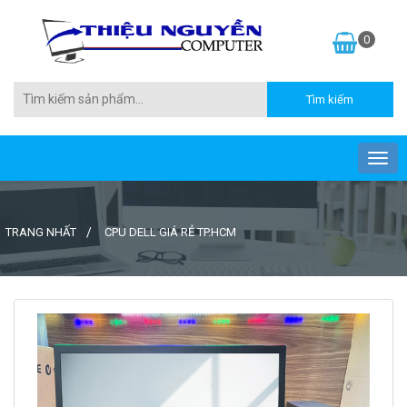
0
TRANG NHẤT
CPU DELL GIÁ RẺ TP.HCM