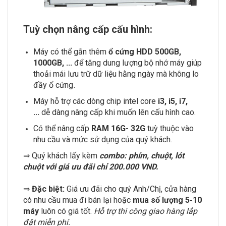
Tuỳ chọn nâng cấp cấu hình:
Máy có thể gắn thêm
ổ cứng HDD 500GB,
1000GB, ...
để tăng dung lượng bộ nhớ máy giúp
thoải mái lưu trữ dữ liệu hằng ngày mà không lo
đầy ổ cứng .
Máy hỗ trợ các dòng chip intel core
i3, i5, i7,
...
dễ dàng nâng cấp khi muốn lên cấu hình cao.
Có thể nâng cấp
RAM 16G- 32G
tuỳ thuộc vào
nhu cầu và mức sử dụng của quý khách.
⇒ Quý khách lấy kèm
combo: phím, chuột, lót
chuột với giá ưu đãi chỉ 200.000 VND.
⇒
Đặc biệt:
Giá ưu đãi cho quý Anh/Chị, cửa hàng
có nhu cầu mua đi bán lại hoặc
mua số lượng 5-10
máy
luôn có giá tốt.
Hỗ trợ thi công giao hàng lắp
đặt miễn phí.