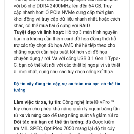
với bộ nhớ DDR4 2400MHz lên đến 64 GB. Truy
cập nhanh hơn: Ổ PCIe NVMe cung cấp thời gian
khởi động và truy cập dữ liệu nhanh nhất, hoặc cách
khác, có thể mua hai ổ cứng với RAID.
Tuyệt đẹp và linh hoạt:
Hỗ trợ 3 màn hình nguyên
bản mà không cần thêm card đồ họa đồng thời hỗ
trợ các tùy chọn đồ họa AMD thế hệ tiếp theo cho
những người cần hiệu suất tốt hơn với đồ họa
chuyên dụng / rời. Và với cổng USB 3.1 Gen 1 Type-
C, bạn có thể kết nối với các thiết bị ngoại vi và thiết
bị mới nhất, cũng như các tùy chọn cổng kế thừa.
Độ tin cậy đáng tin cậy, sự an toàn mà bạn có thể tin
tưởng.
Làm việc từ xa, tự tin:
Công nghệ Intel® vPro ™
tùy chọn cho phép khả năng quản lý ngoài băng tần
từ xa và nâng cao để tăng năng suất và giảm rủi ro.
Đối tác mà bạn có thể tin tưởng:
đã được kiểm
tra MIL SPEC, OptiPlex 7050 mang lại độ tin cậy