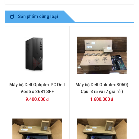
Sản phẩm cùng loại
Máy bộ Dell Optiplex PC Dell
Máy bộ Dell Optiplex 3050(
Vostro 3681 SFF
Cpu i3 i5 và i7 giá rẻ )
42VT360002
9.400.000 đ
1.600.000 đ