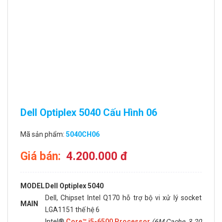
Dell Optiplex 5040 Cấu Hình 06
Mã sản phẩm:
5040CH06
Giá bán:
4.200.000 đ
MODEL
Dell Optiplex 5040
Dell, Chipset Intel Q170 hỗ trợ bộ vi xử lý socket
MAIN
LGA1151 thế hệ 6
Intel®
Core™ i5-6500 Processor
(6M Cache, 3.20