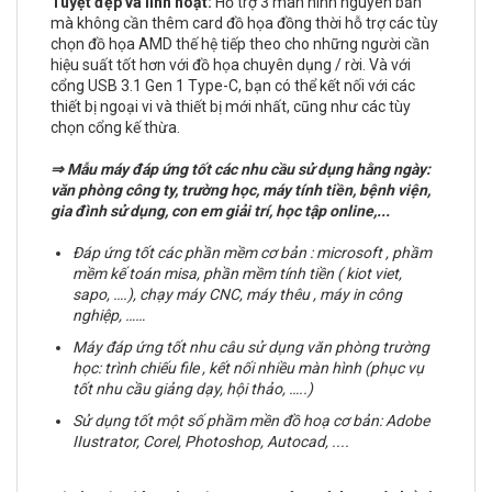
Tuyệt đẹp và linh hoạt:
Hỗ trợ 3 màn hình nguyên bản
mà không cần thêm card đồ họa đồng thời hỗ trợ các tùy
chọn đồ họa AMD thế hệ tiếp theo cho những người cần
hiệu suất tốt hơn với đồ họa chuyên dụng / rời. Và với
cổng USB 3.1 Gen 1 Type-C, bạn có thể kết nối với các
thiết bị ngoại vi và thiết bị mới nhất, cũng như các tùy
chọn cổng kế thừa.
⇒
Mẫu máy đáp ứng tốt các nhu cầu sử dụng hằng ngày:
văn phòng công ty, trường học, máy tính tiền, bệnh viện,
gia đình sử dụng, con em giải trí, học tập online,...
Đáp ứng tốt các phần mềm cơ bản : microsoft , phầm
mềm kế toán misa, phần mềm tính tiền ( kiot viet,
sapo, ….), chạy máy CNC, máy thêu , máy in công
nghiệp, ……
Máy đáp ứng tốt nhu câu sử dụng văn phòng trường
học: trình chiếu file , kết nối nhiều màn hình (phục vụ
tốt nhu cầu giảng dạy, hội thảo, …..)
Sử dụng tốt một số phầm mền đồ hoạ cơ bản:
Adobe
IIustrator, Corel, Photoshop, Autocad, ....