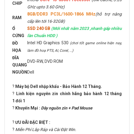
CHIP
GHz upto 3.60 GHz)
8GB/DDR3 PC3L/1600-1866 MHz
(hỗ trợ nâng
RAM
cấp lên tới 16-32GB)
Ổ
SSD 240 GB
(Mới nhất năm 2023 ,nhanh gấp nhiều
CỨNG
lần Chuẩn HDD )
Intel HD Graphics 530
ĐỒ
(chơi tốt game online hiện nay,
HỌA
làm đồ hoạ PTS, AI, Corel, ...)
ĐĨA
DVD-RW, DVD ROM
QUANG
NGUỒN
Dell
?
Máy bộ Dell nhập khẩu - Bảo Hành 12 Tháng.
?
Linh kiện nguyên zin chính hãng bảo hành 12 tháng
1 đổi 1
?
Khuyến Mại :
Dây nguồn zin + Pad Mouse
?
ƯU ĐÃI ĐẶC BIỆT :
?
Miễn Phí Lắp Ráp và Cài Đặt Win.