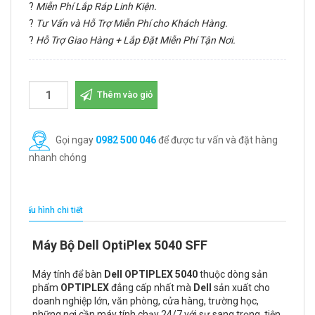
?
Miễn Phí Lắp Ráp Linh Kiện.
?
Tư Vấn và Hỗ Trợ Miễn Phí cho Khách Hàng.
?
Hỗ Trợ Giao Hàng + Lắp Đặt Miễn Phí Tận Nơi.
Thêm vào giỏ
Gọi ngay
0982 500 046
để được tư vấn và đặt hàng
nhanh chóng
Cấu hình chi tiết
Máy Bộ Dell OptiPlex 5040 SFF
Máy tính để bàn
Dell OPTIPLEX 5040
thuộc dòng sản
phẩm
OPTIPLEX
đẳng cấp nhất mà
Dell
sản xuất cho
doanh nghiệp lớn, văn phòng, cửa hàng, trường học,
những nơi cần máy tính chạy 24/7 với sự sang trọng, tiện