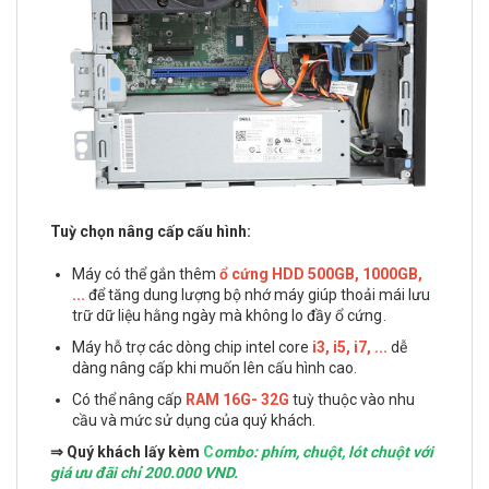
Tuỳ chọn nâng cấp cấu hình:
Máy có thể gắn thêm
ổ cứng HDD 500GB, 1000GB,
...
để tăng dung lượng bộ nhớ máy giúp thoải mái lưu
trữ dữ liệu hằng ngày mà không lo đầy ổ cứng .
Máy hỗ trợ các dòng chip intel core
i3, i5, i7, ...
dễ
dàng nâng cấp khi muốn lên cấu hình cao.
Có thể nâng cấp
RAM 16G- 32G
tuỳ thuộc vào nhu
cầu và mức sử dụng của quý khách.
⇒ Quý khách lấy kèm
C
ombo: phím, chuột, lót chuột với
giá ưu đãi chỉ 200.000 VND.