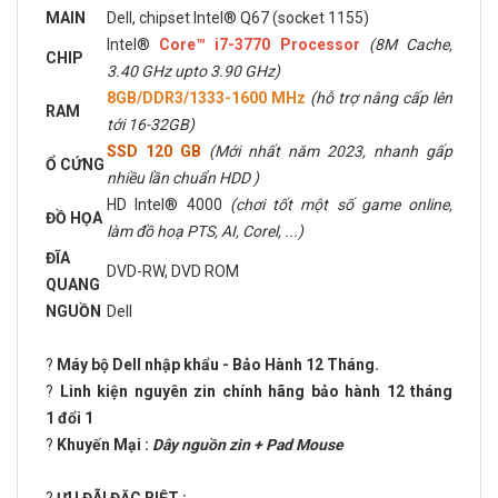
MAIN
Dell, chipset Intel® Q67 (socket 1155)
Intel®
Core™ i7-3770 Processor
(8M Cache,
CHIP
3.40 GHz upto 3.90 GHz)
8GB/DDR3/1333-1600 MHz
(hỗ trợ nâng cấp lên
RAM
tới 16-32GB)
SSD 120 GB
(Mới nhất năm 2023, nhanh gấp
Ổ CỨNG
nhiều lần chuẩn HDD )
HD Intel® 4000
(chơi tốt một số game online,
ĐỒ HỌA
làm đồ hoạ PTS, AI, Corel, ...)
ĐĨA
DVD-RW, DVD ROM
QUANG
NGUỒN
Dell
?
Máy bộ Dell nhập khẩu - Bảo Hành 12 Tháng.
?
Linh kiện nguyên zin chính hãng bảo hành 12 tháng
1 đổi 1
?
Khuyến Mại :
Dây nguồn zin + Pad Mouse