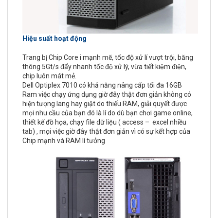
Hiệu suất hoạt động
Trang bị Chip Core i mạnh mẽ, tốc độ xử lí vượt trội, băng
thông 5Gt/s đẩy nhanh tốc độ xử lý, vừa tiết kiệm điện,
chip luôn mát mẻ.
Dell Optiplex 7010 có khả năng nâng cấp tối đa 16GB
Ram việc chạy ứng dụng giờ đây thật đơn giản không có
hiện tượng lang hay giật do thiếu RAM, giải quyết được
mọi nhu cầu của bạn đó là lí do dù bạn chơi game online,
thiết kế đồ họa, chạy file dữ liệu ( access – excel nhiều
tab) , mọi việc giờ đây thật đơn giản vì có sự kết hợp của
Chip mạnh và RAM lí tưởng