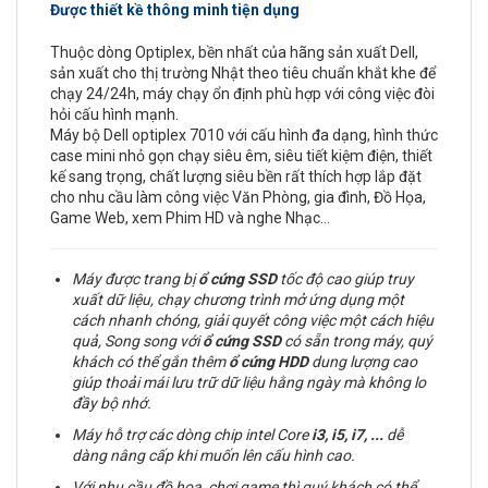
Được thiết kề thông minh tiện dụng
Thuộc dòng Optiplex, bền nhất của hãng sản xuất Dell,
sản xuất cho thị trường Nhật theo tiêu chuẩn khắt khe để
chạy 24/24h, máy chạy ổn định phù hợp với công việc đòi
hỏi cấu hình mạnh.
Máy bộ Dell optiplex 7010 với cấu hình đa dạng, hình thức
case mini nhỏ gọn chạy siêu êm, siêu tiết kiệm điện, thiết
kế sang trọng, chất lượng siêu bền rất thích hợp lắp đặt
cho nhu cầu làm công việc Văn Phòng, gia đình, Đồ Họa,
Game Web, xem Phim HD và nghe Nhạc…
Máy được trang bị
ổ cứng
SSD
tốc độ cao giúp truy
xuất dữ liệu, chạy chương trình mở ứng dụng một
cách nhanh chóng, giải quyết công việc một cách hiệu
quả, Song song với
ổ cứng SSD
có sẵn trong máy, quý
khách có thể gắn thêm
ổ cứng
HDD
dung lượng cao
giúp thoải mái lưu trữ dữ liệu hằng ngày mà không lo
đầy bộ nhớ.
Máy hỗ trợ các dòng chip intel Core
i3, i5, i7,
...
dễ
dàng nâng cấp khi muốn lên cấu hình cao.
Với nhu cầu đồ hoạ, chơi game thì quý khách có thể