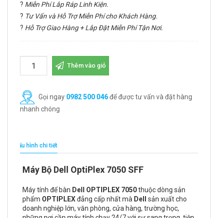
?
Miễn Phí Lắp Ráp Linh Kiện.
?
Tư Vấn và Hỗ Trợ Miễn Phí cho Khách Hàng.
?
Hỗ Trợ Giao Hàng + Lắp Đặt Miễn Phí Tận Nơi.
Thêm vào giỏ
Gọi ngay
0982 500 046
để được tư vấn và đặt hàng
nhanh chóng
Cấu hình chi tiết
Máy Bộ Dell OptiPlex 7050 SFF
Máy tính để bàn
Dell OPTIPLEX 7050
thuộc dòng sản
phẩm
OPTIPLEX
đẳng cấp nhất mà
Dell
sản xuất cho
doanh nghiệp lớn, văn phòng, cửa hàng, trường học,
những nơi cần máy tính chạy 24/7 với sự sang trọng, tiện