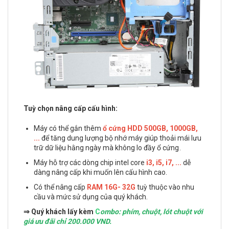
Tuỳ chọn nâng cấp cấu hình:
Máy có thể gắn thêm
ổ cứng HDD 500GB, 1000GB,
...
để tăng dung lượng bộ nhớ máy giúp thoải mái lưu
trữ dữ liệu hằng ngày mà không lo đầy ổ cứng .
Máy hỗ trợ các dòng chip intel core
i3, i5, i7, ...
dễ
dàng nâng cấp khi muốn lên cấu hình cao.
Có thể nâng cấp
RAM 16G- 32G
tuỳ thuộc vào nhu
cầu và mức sử dụng của quý khách.
⇒ Quý khách lấy kèm
C
ombo: phím, chuột, lót chuột với
giá ưu đãi chỉ 200.000 VND.