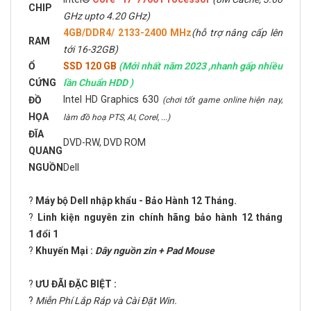
CHIP
GHz upto 4.20 GHz)
4GB/DDR4/ 2133-2400 MHz
(hỗ trợ nâng cấp lên
RAM
tới 16-32GB)
Ổ
SSD 120 GB
(Mới nhất năm 2023 ,nhanh gấp nhiều
CỨNG
lần Chuẩn HDD )
Intel HD Graphics 630
ĐỒ
(chơi tốt game online hiện nay,
HỌA
làm đồ hoạ PTS, AI, Corel, ...)
ĐĨA
DVD-RW, DVD ROM
QUANG
NGUỒN
Dell
?
Máy bộ Dell nhập khẩu - Bảo Hành 12 Tháng.
?
Linh kiện nguyên zin chính hãng bảo hành 12 tháng
1 đổi 1
?
Khuyến Mại :
Dây nguồn zin + Pad Mouse
?
ƯU ĐÃI ĐẶC BIỆT :
?
Miễn Phí Lắp Ráp và Cài Đặt Win.