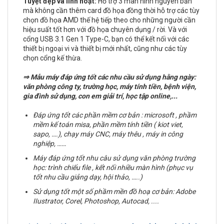
Tuyệt đẹp và linh hoạt:
Hỗ trợ 3 màn hình nguyên bản
mà không cần thêm card đồ họa đồng thời hỗ trợ các tùy
chọn đồ họa AMD thế hệ tiếp theo cho những người cần
hiệu suất tốt hơn với đồ họa chuyên dụng / rời. Và với
cổng USB 3.1 Gen 1 Type-C, bạn có thể kết nối với các
thiết bị ngoại vi và thiết bị mới nhất, cũng như các tùy
chọn cổng kế thừa.
⇒
Mẫu máy đáp ứng tốt các nhu cầu sử dụng hằng ngày:
văn phòng công ty, trường học, máy tính tiền, bệnh viện,
gia đình sử dụng, con em giải trí, học tập online,...
Đáp ứng tốt các phần mềm cơ bản : microsoft , phầm
mềm kế toán misa, phần mềm tính tiền ( kiot viet,
sapo, ….), chạy máy CNC, máy thêu , máy in công
nghiệp, ……
Máy đáp ứng tốt nhu câu sử dụng văn phòng trường
học: trình chiếu file , kết nối nhiều màn hình (phục vụ
tốt nhu cầu giảng dạy, hội thảo, …..)
Sử dụng tốt một số phầm mền đồ hoạ cơ bản:
Adobe
IIustrator, Corel, Photoshop, Autocad, ....