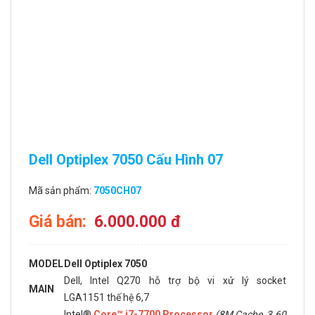
Dell Optiplex 7050 Cấu Hình 07
Mã sản phẩm:
7050CH07
Giá bán:
6.000.000 đ
MODEL
Dell Optiplex 7050
Dell, Intel Q270 hỗ trợ bộ vi xử lý socket
MAIN
LGA1151 thế hệ 6,7
Intel®
Core™ i7-7700 Processor
(8M Cache, 3.60