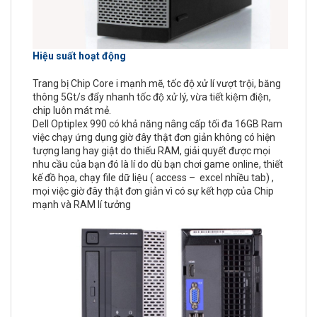
Hiệu suất hoạt động
Trang bị Chip Core i mạnh mẽ, tốc độ xử lí vượt trội, băng
thông 5Gt/s đẩy nhanh tốc độ xử lý, vừa tiết kiệm điện,
chip luôn mát mẻ.
Dell Optiplex 990 có khả năng nâng cấp tối đa 16GB Ram
việc chạy ứng dụng giờ đây thật đơn giản không có hiện
tượng lang hay giật do thiếu RAM, giải quyết được mọi
nhu cầu của bạn đó là lí do dù bạn chơi game online, thiết
kế đồ họa, chạy file dữ liệu ( access – excel nhiều tab) ,
mọi việc giờ đây thật đơn giản vì có sự kết hợp của Chip
mạnh và RAM lí tưởng