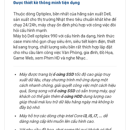
Được thiết kề thông minh tiện dụng
Thuộc dòng Optiplex, bền nhất của hãng sản xuất Dell,
sản xuất cho thị trường Nhật theo tiêu chuẩn khắt khe để
chạy 24/24h, máy chạy ổn định phù hợp với công việc đòi
hỏi cấu hình mạnh.
Máy bộ Dell optiplex 990 với cấu hình đa dạng, hình thức
case mini nhỏ gọn chạy siêu êm, siêu tiết kiệm điện, thiết
kế sang trọng, chất lượng siêu bền rất thích hợp lắp đặt
cho nhu cầu làm công việc Văn Phòng, gia đình, Đồ Họa,
Game Web, xem Phim HD và nghe Nhạc…
Máy được trang bị
ổ cứng
SSD
tốc độ cao giúp truy
xuất dữ liệu, chạy chương trình mở ứng dụng một
cách nhanh chóng, giải quyết công việc một cách hiệu
quả, Song song với
ổ cứng SSD
có sẵn trong máy, quý
khách có thể gắn thêm
ổ cứng
HDD
dung lượng cao
giúp thoải mái lưu trữ dữ liệu hằng ngày mà không lo
đầy bộ nhớ.
Máy hỗ trợ các dòng chip intel Core
i3, i5, i7,
...
dễ
dàng nâng cấp khi muốn lên cấu hình cao.
Với nhu cầu đồ hoạ, chơi game thì quý khách có thể