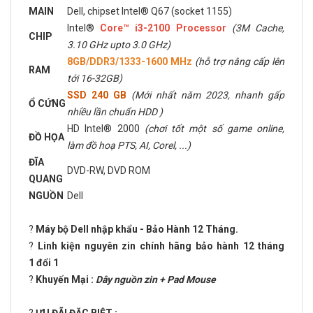
MAIN
Dell, chipset Intel® Q67 (socket 1155)
Intel®
Core™ i3-2100 Processor
(3M Cache,
CHIP
3.10 GHz upto 3.0 GHz)
8GB/DDR3/1333-1600 MHz
(hỗ trợ nâng cấp lên
RAM
tới 16-32GB)
SSD 240 GB
(Mới nhất năm 2023, nhanh gấp
Ổ CỨNG
nhiều lần chuẩn HDD )
HD Intel® 2000
(chơi tốt một số game online,
ĐỒ HỌA
làm đồ hoạ PTS, AI, Corel, ...)
ĐĨA
DVD-RW, DVD ROM
QUANG
NGUỒN
Dell
?
Máy bộ Dell nhập khẩu - Bảo Hành 12 Tháng.
?
Linh kiện nguyên zin chính hãng bảo hành 12 tháng
1 đổi 1
?
Khuyến Mại :
Dây nguồn zin + Pad Mouse