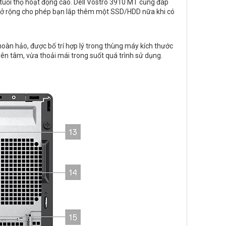
, tuổi thọ hoạt động cao. Dell Vostro 3910 MT cũng đáp
 mở rộng cho phép bạn lắp thêm một SSD/HDD nữa khi có
oàn hảo, được bố trí hợp lý trong thùng máy kích thước
ên tâm, vừa thoải mái trong suốt quá trình sử dụng.