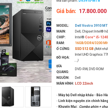
Mã sản phẩm:
DV3910-MT8
Giá bán:
17.800.000
MODEL:
Dell Vostro 3910 M
MAIN:
Dell, Chipset Intel® hỗ
CHIP:
Intel®
Core™ i5-124
RAM:
16GB/DDR4/3200 M
Ổ CỨNG:
SSD 512 GB
(
Mới nhấ
Intel UHD Graphics 7
ĐỒ HỌA:
...)
ĐĨA
DVD-RW, DVD ROM
QUANG:
NGUỒN:
Dell
MÀN HÌNH:
LCD 22inch
-
Máy bộ Dell nhập khẩu - Bảo H
-
Linh kiện nguyên zin chính hãng
-
Khuyến Mại :
Combo phím + chuộ