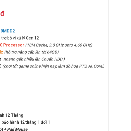
 đ
T 9MDD2
 trợ bộ vi xử lý Gen 12
00 Processor
(18M Cache, 3.0 GHz upto 4.60 GHz)
Hz
(hỗ trợ nâng cấp lên tới 64GB)
t ,nhanh gấp nhiều lần Chuẩn HDD )
70
(chơi tốt game online hiện nay, làm đồ hoạ PTS, AI, Corel,
ành 12 Tháng.
 bảo hành 12 tháng 1 đổi 1
t + Pad Mouse