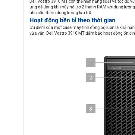
Dell Vostro 3910 MT còn thể hiện năng suất và tốc độ vượ
ứng dễ dàng khi máy hỗ trợ 2 thanh RAM với dung lượng
nhu cầu thêm dung lượng lưu trữ.
Hoạt động bền bỉ theo thời gian
Ưu điểm của một case máy tính đồng bộ luôn là khả năng
vừa vặn, Dell Vostro 3910 MT đảm bảo hoạt động ổn định