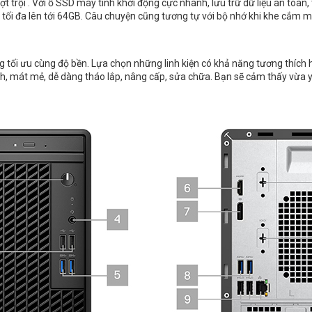
t trội . Với ổ SSD máy tính khởi động cực nhanh, lưu trữ dữ liệu an toàn
 tối đa lên tới 64GB. Câu chuyện cũng tương tự với bộ nhớ khi khe cắm
 tối ưu cùng độ bền. Lựa chọn những linh kiện có khả năng tương thích h
, mát mẻ, dễ dàng tháo lắp, nâng cấp, sửa chữa. Bạn sẽ cảm thấy vừa y