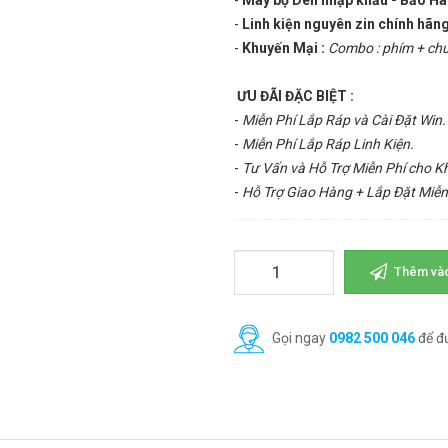
-
Máy bộ Dell nhập khẩu - Bảo H
-
Linh kiện nguyên zin chính hãng
-
Khuyến Mại :
Combo : phím + chu
ƯU ĐÃI ĐẶC BIỆT :
-
Miễn Phí Lắp Ráp và Cài Đặt Win.
-
Miễn Phí Lắp Ráp Linh Kiện.
-
Tư Vấn và Hỗ Trợ Miễn Phí cho 
-
Hỗ Trợ Giao Hàng + Lắp Đặt Miễn
Thêm vào
Gọi ngay
0982 500 046
để đ