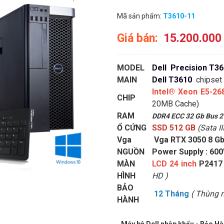
Mã sản phẩm:
T3610-11
Giá bán:
15.200.000
MODEL
Dell Precision T3
MAIN
Dell T3610
chipset
Intel® Xeon E5-26
CHIP
20MB Cache)
RAM
DDR4 ECC 32 Gb Bus 
Ổ CỨNG
SSD 512 GB
(Sata I
Vga
Vga RTX 3050 8 Gb 
NGUỒN
Power Supply : 60
MÀN
LCD 24 inch
P2417 
HÌNH
HD )
BẢO
12 Tháng
( Thùng 
HÀNH