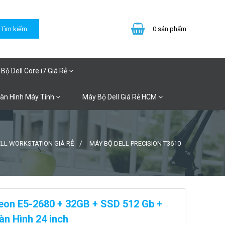
0
sản phẩm
Bộ Dell Core i7 Giá Rẻ
Màn Hình Máy Tính
Máy Bộ Dell Giá Rẻ HCM
LL WORKSTATION GIÁ RẺ
MÁY BỘ DELL PRECISION T3610
Xeon E5-2680 + 32GB + SSD 512 Gb +
n Hình 24 inch