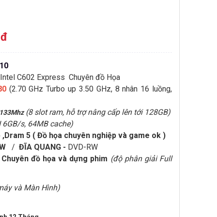
 đ
610
 Intel C602 Express Chuyên đồ Họa
80
(2.70 GHz Turbo up 3.50 GHz, 8 nhân 16 luồng,
(8 slot ram, hỗ trợ nâng cấp lên tới 128GB)
2133Mhz
II 6GB/s, 64MB cache)
,Dram 5 ( Đồ họa chuyên nghiệp và game ok )
0W
/
ĐĨA QUANG -
DVD-RW
Chuyên đồ họa và dựng phim
(độ phân giải Full
máy và Màn Hình)