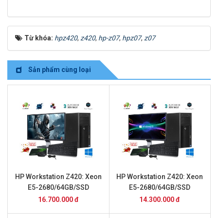
Từ khóa:
hpz420
,
z420
,
hp-z07
,
hpz07
,
z07
Sản phẩm cùng loại
HP Workstation Z420: Xeon
HP Workstation Z420: Xeon
E5-2680/64GB/SSD
E5-2680/64GB/SSD
240GB/K4200/24inch
240GB/K2000/24inch
16.700.000 đ
14.300.000 đ