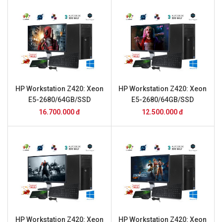
HP Workstation Z420: Xeon
HP Workstation Z420: Xeon
E5-2680/64GB/SSD
E5-2680/64GB/SSD
240GB/GTX1050Ti/24inch
240GB/24inch
16.700.000 đ
12.500.000 đ
HP Workstation Z420: Xeon
HP Workstation Z420: Xeon