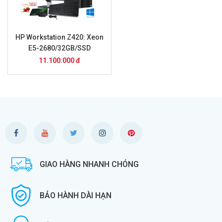
HP Workstation Z420: Xeon
E5-2680/32GB/SSD
240GB/24inch
11.100.000 đ
GIAO HÀNG NHANH CHÓNG
BẢO HÀNH DÀI HẠN