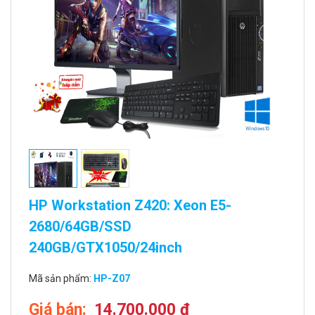
HP Workstation Z420: Xeon E5-
2680/64GB/SSD
240GB/GTX1050/24inch
Mã sản phẩm:
HP-Z07
Giá bán:
14.700.000 đ