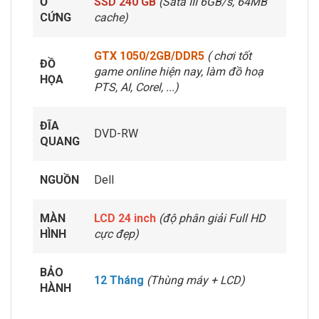
Ổ
SSD 240 GB
(Sata III 6GB/s, 64MB
CỨNG
cache)
GTX 1050/2GB/DDR5
( chơi tốt
ĐỒ
game online hiện nay, làm đồ hoạ
HỌA
PTS, AI, Corel, ...)
ĐĨA
DVD-RW
QUANG
NGUỒN
Dell
MÀN
LCD 24 inch
(độ phân giải Full HD
HÌNH
cực đẹp)
BẢO
12 Tháng
(Thùng máy + LCD)
HÀNH