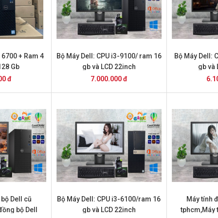
 - 6700 + Ram 4
Bộ Máy Dell: CPU i3-9100/ ram 16
Bộ Máy Dell: 
128 Gb
gb và LCD 22inch
gb và
00 đ
7.000.000 đ
6.1
bộ Dell cũ
Bộ Máy Dell: CPU i3-6100/ram 16
Máy tính 
đồng bộ Dell
gb và LCD 22inch
tphcm,Máy t