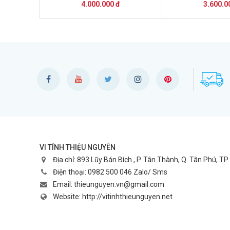
Core i7,máy tính đồng bộ dell
Core i7,máy tính
4.000.000 đ
3.600.0
core i5,Máy tính đồng bộ Dell
core i5,Máy tính
Optiplex
Optipl
VI TÍNH THIỆU NGUYỄN
Địa chỉ:
893 Lũy Bán Bích , P. Tân Thành, Q. Tân Phú, TP
Điện thoại:
0982 500 046 Zalo/ Sms
Email:
thieunguyen.vn@gmail.com
Website:
http://vitinhthieunguyen.net