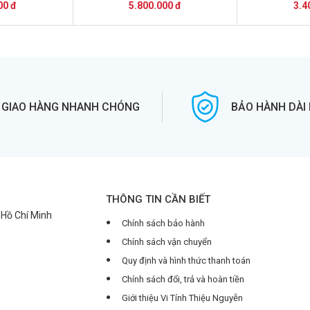
 đồng bộ dell
Core i7,máy 
00 đ
5.800.000 đ
3.4
 đồng bộ Dell
core i5,Máy 
ex
O
GIAO HÀNG NHANH CHÓNG
BẢO HÀNH DÀI
THÔNG TIN CẦN BIẾT
. Hồ Chí Minh
Chính sách bảo hành
Chính sách vận chuyển
Quy định và hình thức thanh toán
Chính sách đổi, trả và hoàn tiền
Giới thiệu Vi Tính Thiệu Nguyễn