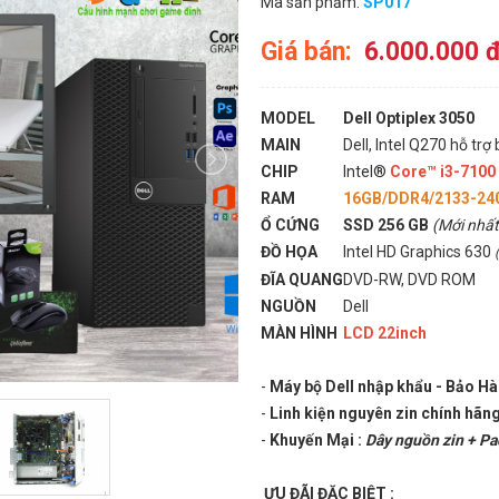
Mã sản phẩm:
SP017
Giá bán:
6.000.000 
MODEL
Dell Optiplex 3050
MAIN
Dell, Intel Q270 hỗ trợ
CHIP
Intel®
Core™ i3-7100
RAM
16GB/DDR4/2133-24
Ổ CỨNG
SSD 256 GB
(Mới nhấ
ĐỒ HỌA
Intel HD Graphics 630
ĐĨA QUANG
DVD-RW, DVD ROM
NGUỒN
Dell
MÀN HÌNH
LCD 22inch
-
Máy bộ Dell nhập khẩu - Bảo H
-
Linh kiện nguyên zin chính hãng
-
Khuyến Mại :
Dây nguồn zin + P
ƯU ĐÃI ĐẶC BIỆT :