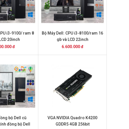
CPU i3-9100/ ram 8
Bộ Máy Dell: CPU i3-8100/ram 16
 LCD 20inch
gb và LCD 22inch
00.000 đ
6.600.000 đ
đồng bộ Dell cũ
VGA NVIDIA Quadro K4200
ính đồng bộ Dell
GDDR5 4GB 256bit