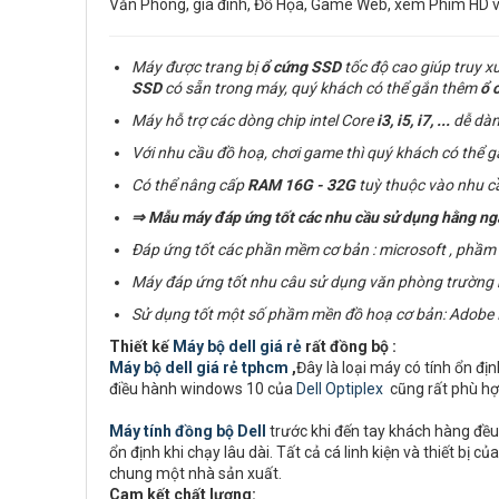
Văn Phòng, gia đình, Đồ Họa, Game Web, xem Phim HD 
Máy được trang bị
ổ cứng
SSD
tốc độ cao giúp truy x
SSD
có sẵn trong máy, quý khách có thể gắn thêm
ổ 
Máy hỗ trợ các dòng chip intel Core
i3, i5, i7,
...
dễ dàn
Với nhu cầu đồ hoạ, chơi game thì quý khách có thể 
Có thể nâng cấp
RAM
16G - 32G
tuỳ thuộc vào nhu c
⇒
Mẫu máy đáp ứng tốt các nhu cầu sử dụng hằng ngày: 
Đáp ứng tốt các phần mềm cơ bản : microsoft , phầm m
Máy đáp ứng tốt nhu câu sử dụng văn phòng trường học:
Sử dụng tốt một số phầm mền đồ hoạ cơ bản:
Adobe I
Thiết kế
Máy bộ dell giá rẻ
rất đồng bộ :
Máy bộ dell giá rẻ tphcm
,
Đây là loại máy có tính ổn đị
điều hành windows 10 của
Dell Optiplex
cũng rất phù hợ
Máy tính đồng bộ Dell
trước khi đến tay khách hàng đều 
ổn định khi chạy lâu dài. Tất cả cá linh kiện và thiết b
chung một nhà sản xuất.
Cam kết chất lượng: