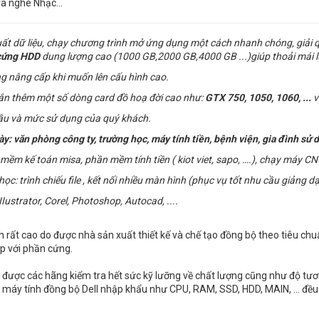
và nghe Nhạc…
uất dữ liệu, chạy chương trình mở ứng dụng một cách nhanh chóng, giải 
cứng
HDD
dung lượng cao (1000 GB,2000 GB,4000 GB ...)giúp thoải mái l
g nâng cấp khi muốn lên cấu hình cao.
gắn thêm một số dòng card đồ hoạ đời cao như:
GTX 750, 1050, 1060, ...
v
ầu và mức sử dụng của quý khách.
văn phòng công ty, trường học, máy tính tiền, bệnh viện, gia đình sử dụn
ềm kế toán misa, phần mềm tính tiền ( kiot viet, sapo, ….), chạy máy CN
 trình chiếu file , kết nối nhiều màn hình (phục vụ tốt nhu cầu giảng dạy
Iustrator, Corel, Photoshop, Autocad, ....
nh rất cao do được nhà sản xuất thiết kế và chế tạo đồng bộ theo tiêu chu
p với phần cứng.
được các hãng kiểm tra hết sức kỹ lưỡng về chất lượng cũng như độ tương
ị của máy tính đồng bộ Dell nhập khẩu như CPU, RAM, SSD, HDD, MAIN, ... đ