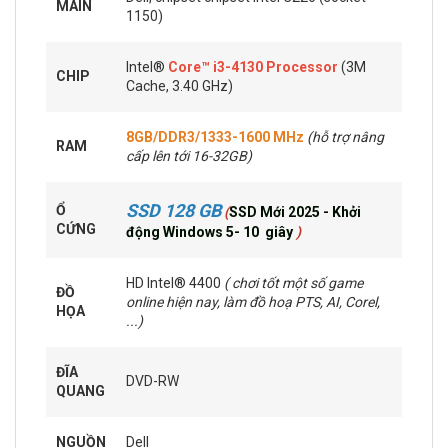
MAIN
1150)
Intel®
Core™ i3-4130 Processor
(3M
CHIP
Cache, 3.40 GHz)
8GB/DDR3/1333-1600 MHz
(hỗ trợ nâng
RAM
cấp lên tới 16-32GB)
SSD 128 GB
Ổ
(
SSD Mới 2025 - Khởi
CỨNG
động Windows 5- 10 giây
)
HD Intel® 4400
( chơi tốt một số game
ĐỒ
online hiện nay, làm đồ hoạ PTS, AI, Corel,
HỌA
...)
ĐĨA
DVD-RW
QUANG
NGUỒN
Dell