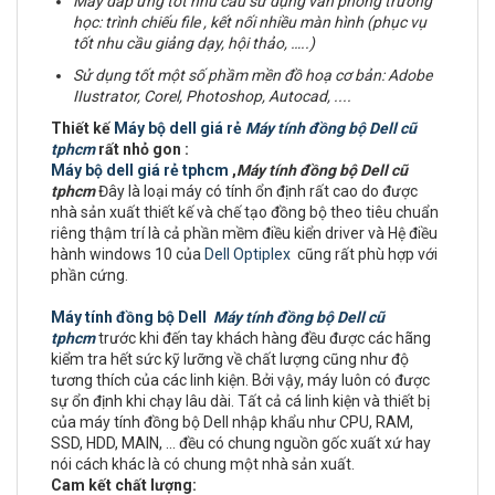
Máy đáp ứng tốt nhu câu sử dụng văn phòng trường
học: trình chiếu file , kết nối nhiều màn hình (phục vụ
tốt nhu cầu giảng dạy, hội thảo, …..)
Sử dụng tốt một số phầm mền đồ hoạ cơ bản:
Adobe
IIustrator, Corel, Photoshop, Autocad, ....
Thiết kế
Máy bộ dell giá rẻ
Máy tính đồng bộ Dell cũ
tphcm
rất nhỏ gon :
Máy bộ dell giá rẻ tphcm
,
Máy tính đồng bộ Dell cũ
tphcm
Đây là loại máy có tính ổn định rất cao do được
nhà sản xuất thiết kế và chế tạo đồng bộ theo tiêu chuẩn
riêng thậm trí là cả phần mềm điều kiển driver và Hệ điều
hành windows 10 của
Dell Optiplex
cũng rất phù hợp với
phần cứng.
Máy tính đồng bộ Dell
Máy tính đồng bộ Dell cũ
tphcm
trước khi đến tay khách hàng đều được các hãng
kiểm tra hết sức kỹ lưỡng về chất lượng cũng như độ
tương thích của các linh kiện. Bởi vậy, máy luôn có được
sự ổn định khi chạy lâu dài. Tất cả cá linh kiện và thiết bị
của máy tính đồng bộ Dell nhập khẩu như CPU, RAM,
SSD, HDD, MAIN, ... đều có chung nguồn gốc xuất xứ hay
nói cách khác là có chung một nhà sản xuất.
Cam kết chất lượng: