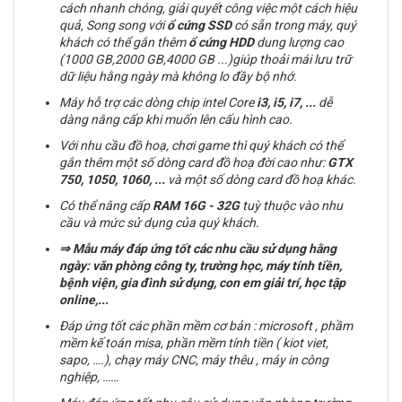
cách nhanh chóng, giải quyết công việc một cách hiệu
quả, Song song với
ổ cứng SSD
có sẵn trong máy, quý
khách có thể gắn thêm
ổ cứng
HDD
dung lượng cao
(1000 GB,2000 GB,4000 GB ...)giúp thoải mái lưu trữ
dữ liệu hằng ngày mà không lo đầy bộ nhớ.
Máy hỗ trợ các dòng chip intel Core
i3, i5, i7,
...
dễ
dàng nâng cấp khi muốn lên cấu hình cao.
Với nhu cầu đồ hoạ, chơi game thì quý khách có thể
gắn thêm một số dòng card đồ hoạ đời cao như:
GTX
750, 1050, 1060, ...
và một số dòng card đồ hoạ khác.
Có thể nâng cấp
RAM
16G - 32G
tuỳ thuộc vào nhu
cầu và mức sử dụng của quý khách.
⇒
Mẫu máy đáp ứng tốt các nhu cầu sử dụng hằng
ngày: văn phòng công ty, trường học, máy tính tiền,
bệnh viện, gia đình sử dụng, con em giải trí, học tập
online,...
Đáp ứng tốt các phần mềm cơ bản : microsoft , phầm
mềm kế toán misa, phần mềm tính tiền ( kiot viet,
sapo, ….), chạy máy CNC, máy thêu , máy in công
nghiệp, ……