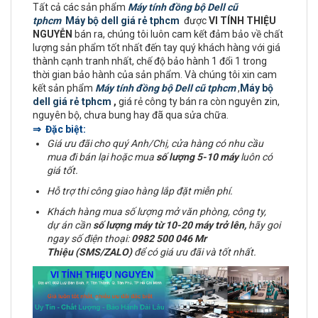
Tất cả các sản phẩm
Máy tính đồng bộ Dell cũ
tphcm
Máy bộ dell giá rẻ tphcm
được
VI TÍNH THIỆU
NGUYỄN
bán ra, chúng tôi luôn cam kết đảm bảo về chất
lượng sản phẩm tốt nhất đến tay quý khách hàng với giá
thành cạnh tranh nhất, chế độ bảo hành 1 đổi 1 trong
thời gian bảo hành của sản phẩm. Và chúng tôi xin cam
kết sản phẩm
Máy tính đồng bộ Dell cũ tphcm
,
Máy bộ
dell giá rẻ tphcm
,
giá rẻ công ty bán ra còn nguyên zin,
nguyên bộ, chưa bung hay đã qua sửa chữa.
⇒ Đặc biệt:
Giá ưu đãi cho quý Anh/Chị, cửa hàng có nhu cầu
mua đi bán lại hoặc mua
số lượng 5-10 máy
luôn có
giá tốt.
Hỗ trợ thi công giao hàng lắp đặt miễn phí.
Khách hàng mua số lượng mở văn phòng, công ty,
dự án cần
số lượng máy từ 10-20 máy trở lên,
hãy goi
ngay số điện thoại:
0982 500 046 Mr
Thiệu (SMS/ZALO)
để có giá ưu đãi và tốt nhất.