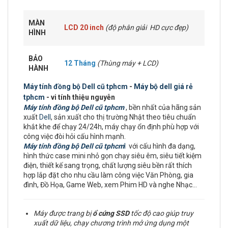
MÀN
LCD 20 inch
(độ phân giải HD cực đẹp)
HÌNH
BẢO
12 Tháng
(Thùng máy + LCD)
HÀNH
Máy tính đồng bộ Dell cũ tphcm
-
Máy bộ dell giá rẻ
tphcm
- vi tính thiệu nguyễn
Máy tính đồng bộ Dell cũ tphcm
, bền nhất của hãng sản
xuất
Dell
, sản xuất cho thị trường Nhật theo tiêu chuẩn
khắt khe để chạy 24/24h, máy chạy ổn định phù hợp với
công việc đòi hỏi cấu hình mạnh.
Máy tính đồng bộ Dell cũ tphcm
l
với cấu hình đa dạng,
hình thức case mini nhỏ gọn chạy siêu êm, siêu tiết kiệm
điện, thiết kế sang trọng, chất lượng siêu bền rất thích
hợp lắp đặt cho nhu cầu làm công việc Văn Phòng, gia
đình, Đồ Họa, Game Web, xem Phim HD và nghe Nhạc…
Máy được trang bị
ổ cứng
SSD
tốc độ cao giúp truy
xuất dữ liệu, chạy chương trình mở ứng dụng một