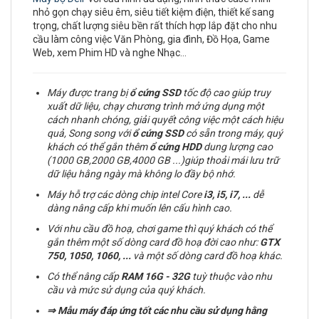
nhỏ gọn chạy siêu êm, siêu tiết kiệm điện, thiết kế sang
trọng, chất lượng siêu bền rất thích hợp lắp đặt cho nhu
cầu làm công việc Văn Phòng, gia đình, Đồ Họa, Game
Web, xem Phim HD và nghe Nhạc…
Máy được trang bị
ổ cứng
SSD
tốc độ cao giúp truy
xuất dữ liệu, chạy chương trình mở ứng dụng một
cách nhanh chóng, giải quyết công việc một cách hiệu
quả, Song song với
ổ cứng SSD
có sẵn trong máy, quý
khách có thể gắn thêm
ổ cứng
HDD
dung lượng cao
(1000 GB,2000 GB,4000 GB ...)giúp thoải mái lưu trữ
dữ liệu hằng ngày mà không lo đầy bộ nhớ.
Máy hỗ trợ các dòng chip intel Core
i3, i5, i7,
...
dễ
dàng nâng cấp khi muốn lên cấu hình cao.
Với nhu cầu đồ hoạ, chơi game thì quý khách có thể
gắn thêm một số dòng card đồ hoạ đời cao như:
GTX
750, 1050, 1060, ...
và một số dòng card đồ hoạ khác.
Có thể nâng cấp
RAM
16G - 32G
tuỳ thuộc vào nhu
cầu và mức sử dụng của quý khách.
⇒
Mẫu máy đáp ứng tốt các nhu cầu sử dụng hằng