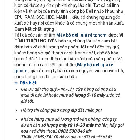
luôn có được sự ổn định khi chạy lâu dài. Tất cả cá linh
kiện và thiết bị của máy tính đồng bộ Dell nhập khẩu như
CPU, RAM, SSD, HDD, MAIN, ... đều có chung nguồn gốc
xuất xứ hay nói cách khác là có chung một nhà sản xuất.
Cam kết chất lượng:
Tất cả các sản phẩm
Máy bộ dell giá rẻ tphcm
được
VI
TÍNH THIỆU NGUYỄN
bán ra, chúng tôi luôn cam kết
đảm bảo về chất lượng sản phẩm tốt nhất đến tay quý
khách hàng với giá thành cạnh tranh nhất, chế độ bảo
hành 1 đổi 1 trong thời gian bảo hành của sản phẩm. Và
chúng tôi xin cam kết sản phẩm,
Máy bộ dell giá rẻ
tphcm
,
giá rẻ công ty bán ra còn nguyên zin, nguyên bộ,
chưa bung hay đã qua sửa chữa.
⇒ Đặc biệt:
Giá ưu đãi cho quý Anh/Chị, cửa hàng có nhu cầu
mua đi bán lại hoặc mua
số lượng 5-10 máy
luôn có
giá tốt.
Hỗ trợ thi công giao hàng lắp đặt miễn phí.
Khách hàng mua số lượng mở văn phòng, công ty,
dự án cần
số lượng máy từ 10-20 máy trở lên,
hãy goi
ngay số điện thoại:
0982 500 046 Mr
Thiệu (SMS/ZALO)
để có giá ưu đãi và tốt nhất.