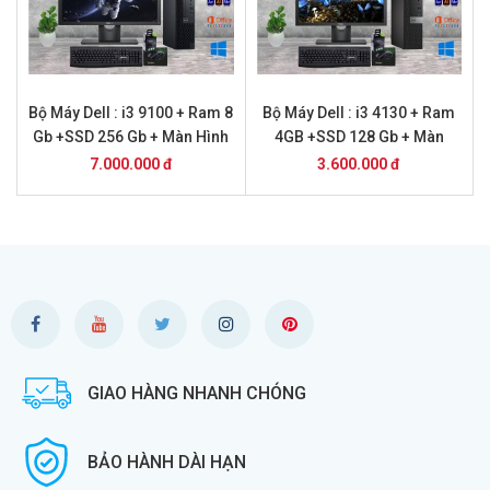
Bộ Máy Dell : i3 9100 + Ram 8
Bộ Máy Dell : i3 4130 + Ram
Gb +SSD 256 Gb + Màn Hình
4GB +SSD 128 Gb + Màn
24
Hình 20 inch
7.000.000 đ
3.600.000 đ
GIAO HÀNG NHANH CHÓNG
BẢO HÀNH DÀI HẠN