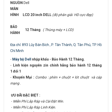
NGUỒN
Dell
MÀN
HÌNH
LCD 20 inch DELL
(độ phân giải HD cực đẹp)
BẢO
12 Tháng
( Thùng máy + LCD)
HÀNH
Địa chỉ: 893 Lũy Bán Bích , P. Tân Thành, Q. Tân Phú, TP. Hồ
Chí Minh
-
Máy bộ Dell
nhập khẩu - Bảo Hành 12 Tháng.
-
Linh kiện nguyên zin chính hãng bảo hành 12 tháng
1 đổi 1
-
Khuyến Mại :
Combo : phím + chuột + lót chuột và cáp
mạng .
ƯU ĐÃI ĐẶC BIỆT :
-
Miễn Phí Lắp Ráp và Cài Đặt Win.
-
Miễn Phí Lắp Ráp Linh Kiện.