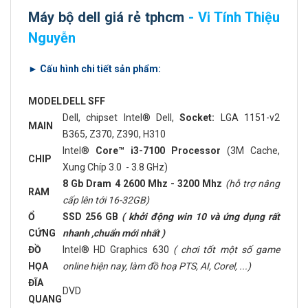
Máy bộ dell giá rẻ tphcm
- Vi Tính Thiệu
Nguyễn
► Cấu hình chi tiết sản phẩm:
MODEL
DELL SFF
Dell, chipset Intel® Dell,
Socket:
LGA 1151-v2
MAIN
B365, Z370, Z390, H310
Intel®
Core™ i3-7100 Processor
(3M Cache,
CHIP
Xung Chíp 3.0 - 3.8 GHz)
8 Gb Dram 4 2600 Mhz - 3200 Mhz
(hỗ trợ nâng
RAM
cấp lên tới 16-32GB)
Ổ
SSD 256 GB
( khởi động win 10 và ứng dụng rất
CỨNG
nhanh ,chuẩn mới nhất )
ĐỒ
Intel® HD Graphics 630
( chơi tốt một số game
HỌA
online hiện nay, làm đồ hoạ PTS, AI, Corel, ...)
ĐĨA
DVD
QUANG