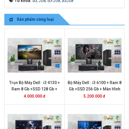
Từ khóa:
d3
,
208
,
d3-208
,
d3208
Sản phẩm cùng loại
Trọn Bộ Máy Dell : i3 4130 +
Bộ Máy Dell : i3 6100 + Ram 8
Ram 8 Gb +SSD 128 Gb +
Gb +SSD 256 Gb + Màn Hình
Màn Hình 20
20
4.000.000 đ
5.200.000 đ