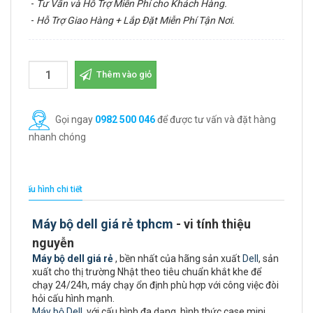
-
Tư Vấn và Hỗ Trợ Miễn Phí cho Khách Hàng.
-
Hỗ Trợ Giao Hàng + Lắp Đặt Miễn Phí Tận Nơi.
Thêm vào giỏ
Gọi ngay
0982 500 046
để được tư vấn và đặt hàng
nhanh chóng
Cấu hình chi tiết
Máy bộ dell giá rẻ tphcm
- vi tính thiệu
nguyễn
Máy bộ dell giá rẻ
, bền nhất của hãng sản xuất
Dell
, sản
xuất cho thị trường Nhật theo tiêu chuẩn khắt khe để
chạy 24/24h, máy chạy ổn định phù hợp với công việc đòi
hỏi cấu hình mạnh.
Máy bộ Dell
với cấu hình đa dạng, hình thức case mini