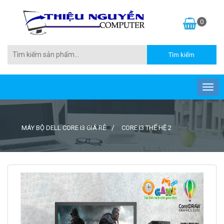
0
MÁY BỘ DELL CORE I3 GIÁ RẺ
CORE I3 THẾ HỆ 2