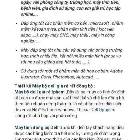
ngày: văn phòng công ty, trường học, máy tính tiền,
bệnh viện, gia đình sử dụng, con em giải trí, học tập
online,...
Đáp ứng tốt các phần mềm cơ bản : microsoft , phầm
mềm kế toán misa, phần mềm tính tiền ( kiot viet,
sapo, ….), chạy máy CNC, máy thêu , máy in công
nghiệp, ……
Máy đáp ứng tốt nhu câu sử dụng văn phòng trường
học: trình chiếu file , kết nối nhiều màn hình (phục vụ
tốt nhu cầu giảng dạy, hội thảo, …..)
Sử dụng tốt một số phầm mền đồ hoạ cơ bản:
Adobe
IIustrator, Corel, Photoshop, Autocad, ....
Thiết kế
Máy bộ dell giá rẻ
rất đồng bộ :
Máy bộ dell giá rẻ tphcm
,
Đây là loại máy có tính ổn định
rất cao do được nhà sản xuất thiết kế và chế tạo đồng bộ
theo tiêu chuẩn riêng thậm trí là cả phần mềm điều kiển
driver và Hệ điều hành windows 10 của
Dell Optiplex
cũng rất phù hợp với phần cứng.
Máy tính đồng bộ Dell
trước khi đến tay khách hàng đều
được các hãng kiểm tra hết sức kỹ lưỡng về chất lượng
cũng như độ tương thích của các linh kiện. Bởi vậy, máy