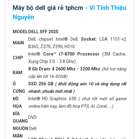
Máy bộ dell giá rẻ tphcm
- Vi Tính Thiệu
Nguyễn
MODEL
DELL SFF 2025
Dell, chipset Intel® Dell,
Socket:
LGA 1151-v2
MAIN
B365, Z370, Z390, H310
Intel®
Core™ i7-8700 Processor
(3M Cache,
CHIP
Xung Chíp 3.0 - 3.8 GHz)
8 Gb Dram 4 2600 Mhz - 3200 Mhz
(hỗ trợ nâng
RAM
cấp lên tới 16-32GB)
Ổ
SSD 256 GB
( khởi động win 10 và ứng dụng rất
CỨNG
nhanh ,chuẩn mới nhất )
ĐỒ
Intel® HD Graphics 630
( chơi tốt một số game
HỌA
online hiện nay, làm đồ hoạ PTS, AI, Corel, ...)
ĐĨA
DVD
QUANG
NGUỒN
Dell
MÀN