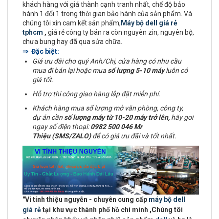
khách hàng với giá thành cạnh tranh nhất, chế độ bảo
hành 1 đổi 1 trong thời gian bảo hành của sản phẩm. Và
chúng tôi xin cam kết sản phẩm,
Máy bộ dell giá rẻ
tphcm
,
giá rẻ công ty bán ra còn nguyên zin, nguyên bộ,
chưa bung hay đã qua sửa chữa.
⇒ Đặc biệt:
Giá ưu đãi cho quý Anh/Chị, cửa hàng có nhu cầu
mua đi bán lại hoặc mua
số lượng 5-10 máy
luôn có
giá tốt.
Hỗ trợ thi công giao hàng lắp đặt miễn phí.
Khách hàng mua số lượng mở văn phòng, công ty,
dự án cần
số lượng máy từ 10-20 máy trở lên,
hãy goi
ngay số điện thoại:
0982 500 046 Mr
Thiệu (SMS/ZALO)
để có giá ưu đãi và tốt nhất.
"
Vi tính thiệu nguyễn - chuyên cung cấp
máy bộ dell
giá rẻ
tại khu vực
thành phố hồ chí minh
,Chúng tôi