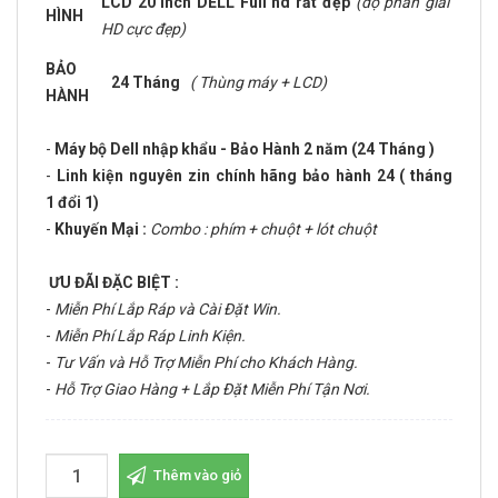
LCD 20 inch DELL Full hd rất đẹp
(độ phân giải
HÌNH
HD cực đẹp)
BẢO
24 Tháng
( Thùng máy + LCD)
HÀNH
-
Máy bộ Dell nhập khẩu - Bảo Hành 2 năm (24 Tháng )
-
Linh kiện nguyên zin chính hãng bảo hành 24 ( tháng
1 đổi 1)
-
Khuyến Mại :
Combo : phím + chuột + lót chuột
ƯU ĐÃI ĐẶC BIỆT :
-
Miễn Phí Lắp Ráp và Cài Đặt Win.
-
Miễn Phí Lắp Ráp Linh Kiện.
-
Tư Vấn và Hỗ Trợ Miễn Phí cho Khách Hàng.
-
Hỗ Trợ Giao Hàng + Lắp Đặt Miễn Phí Tận Nơi.
Thêm vào giỏ