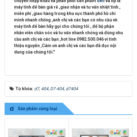
chuyên
nhập khẩu và phân phối sản phẩm
dell
và hp là
máy tính để bàn giá rẻ ,giao nhận và tư vấn nhiệt tình ,
miễn phí ,giao hàng trong khu vực thành phố hồ chí
minh
nhanh chống ,anh chị và các bạn có nhu cầu về
máy tính để bàn hãy gọi cho chúng tôi , để bộ phận
nhân viên chăn sóc và tư vấn nhanh chóng và đúng nhu
cầu anh chị và các bạn ,
hot line 0982.500.046 vi tinh
thiệu nguyễn
,Cám ơn anh chị và các bạn đã đọc nội
dung của chúng tôi."
Từ khóa:
d7
,
404
,
D7-404
,
d7404
Sản phẩm cùng loại