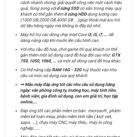
cách nhanh chóng, giải quyết công việc một cách hiệu
quả, Song song với
ổ cứng SSD
có sẵn trong máy, quý
khách có thể gắn thêm
ổ cứng
HDD
dung lượng cao
(1000 GB,2000 GB,4000 GB ...)giúp thoải mái lưu trữ
dữ liệu hằng ngày mà không lo đầy bộ nhớ.
Máy hỗ trợ các dòng chip intel Core
i3, i5, i7,
...
dễ
dàng nâng cấp khi muốn lên cấu hình cao.
Với nhu cầu đồ hoạ, chơi game thì quý khách có thể
gắn thêm một số dòng card đồ hoạ đời cao như:
GTX
750, 1050, 1060, ...
và một số dòng card đồ hoạ khác.
Có thể nâng cấp
RAM
16G - 32G
tuỳ thuộc vào nhu
cầu và mức sử dụng của quý khách.
⇒
Mẫu máy đáp ứng tốt các nhu cầu sử dụng hằng
ngày: văn phòng công ty, trường học, máy tính tiền,
bệnh viện, gia đình sử dụng, con em giải trí, học tập
online,...
Đáp ứng tốt các phần mềm cơ bản : microsoft , phầm
mềm kế toán misa, phần mềm tính tiền ( kiot viet,
sapo, ….), chạy máy CNC, máy thêu , máy in công
nghiệp, ……