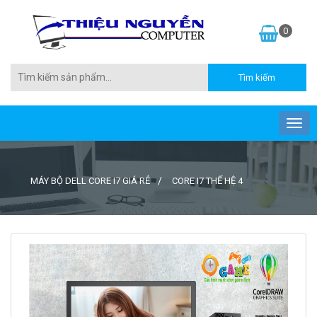
0
MÁY BỘ DELL CORE I7 GIÁ RẺ
CORE I7 THẾ HỆ 4