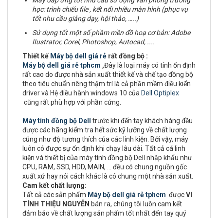
Máy đáp ứng tốt nhu câu sử dụng văn phòng trường
học: trình chiếu file , kết nối nhiều màn hình (phục vụ
tốt nhu cầu giảng dạy, hội thảo, …..)
Sử dụng tốt một số phầm mền đồ hoạ cơ bản:
Adobe
IIustrator, Corel, Photoshop, Autocad, ....
Thiết kế
Máy bộ dell giá rẻ
rất đồng bộ :
Máy bộ dell giá rẻ tphcm
,
Đây là loại máy có tính ổn định
rất cao do được nhà sản xuất thiết kế và chế tạo đồng bộ
theo tiêu chuẩn riêng thậm trí là cả phần mềm điều kiển
driver và Hệ điều hành windows 10 của
Dell Optiplex
cũng rất phù hợp với phần cứng.
Máy tính đồng bộ Dell
trước khi đến tay khách hàng đều
được các hãng kiểm tra hết sức kỹ lưỡng về chất lượng
cũng như độ tương thích của các linh kiện. Bởi vậy, máy
luôn có được sự ổn định khi chạy lâu dài. Tất cả cá linh
kiện và thiết bị của máy tính đồng bộ Dell nhập khẩu như
CPU, RAM, SSD, HDD, MAIN, ... đều có chung nguồn gốc
xuất xứ hay nói cách khác là có chung một nhà sản xuất.
Cam kết chất lượng:
Tất cả các sản phẩm
Máy bộ dell giá rẻ tphcm
được
VI
TÍNH THIỆU NGUYỄN
bán ra, chúng tôi luôn cam kết
đảm bảo về chất lượng sản phẩm tốt nhất đến tay quý