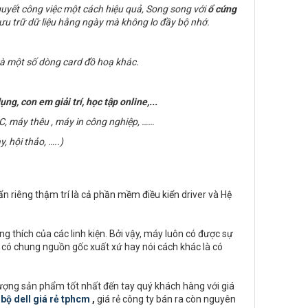
quyết công việc một cách hiệu quả, Song song với
ổ cứng
ưu trữ dữ liệu hằng ngày mà không lo đầy bộ nhớ.
à một số dòng card đồ hoạ khác.
g, con em giải trí, học tập online,...
C, máy thêu , máy in công nghiệp, ……
, hội thảo, …..)
ẩn riêng thậm trí là cả phần mềm điều kiển driver và Hệ
 thích của các linh kiện. Bởi vậy, máy luôn có được sự
ều có chung nguồn gốc xuất xứ hay nói cách khác là có
lượng sản phẩm tốt nhất đến tay quý khách hàng với giá
bộ dell giá rẻ tphcm
,
giá rẻ công ty bán ra còn nguyên