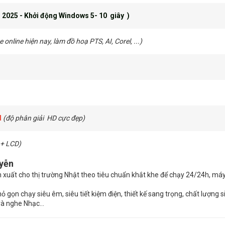
 2025 - Khởi động Windows 5- 10 giây )
 online hiện nay, làm đồ hoạ PTS, AI, Corel, ...)
d
(độ phân giải HD cực đẹp)
+ LCD)
uyễn
n xuất cho thị trường Nhật theo tiêu chuẩn khắt khe để chạy 24/24h, máy
 gọn chạy siêu êm, siêu tiết kiệm điện, thiết kế sang trọng, chất lượng s
và nghe Nhạc…