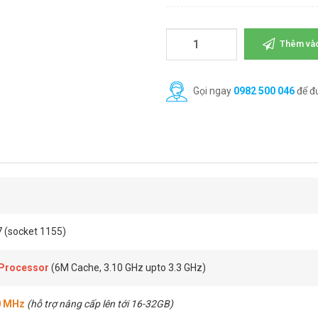
Thêm vào
Gọi ngay
0982 500 046
để đ
7 (socket 1155)
 Processor
(6M Cache, 3.10 GHz upto 3.3 GHz)
0 MHz
(hỗ trợ nâng cấp lên tới 16-32GB)