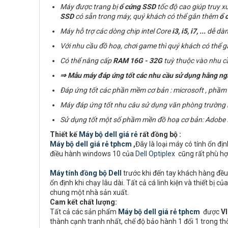
Máy được trang bị
ổ cứng
SSD
tốc độ cao giúp truy x
SSD
có sẵn trong máy, quý khách có thể gắn thêm
ổ 
Máy hỗ trợ các dòng chip intel Core
i3, i5, i7,
...
dễ dàn
Với nhu cầu đồ hoạ, chơi game thì quý khách có thể 
Có thể nâng cấp
RAM
16G - 32G
tuỳ thuộc vào nhu c
⇒
Mẫu máy đáp ứng tốt các nhu cầu sử dụng hằng ngày: 
Đáp ứng tốt các phần mềm cơ bản : microsoft , phầm m
Máy đáp ứng tốt nhu câu sử dụng văn phòng trường học:
Sử dụng tốt một số phầm mền đồ hoạ cơ bản:
Adobe I
Thiết kế
Máy bộ dell giá rẻ
rất đồng bộ :
Máy bộ dell giá rẻ tphcm
,
Đây là loại máy có tính ổn đị
điều hành windows 10 của
Dell Optiplex
cũng rất phù hợ
Máy tính đồng bộ Dell
trước khi đến tay khách hàng đều 
ổn định khi chạy lâu dài. Tất cả cá linh kiện và thiết b
chung một nhà sản xuất.
Cam kết chất lượng:
Tất cả các sản phẩm
Máy bộ dell giá rẻ tphcm
được
V
thành cạnh tranh nhất, chế độ bảo hành 1 đổi 1 trong t