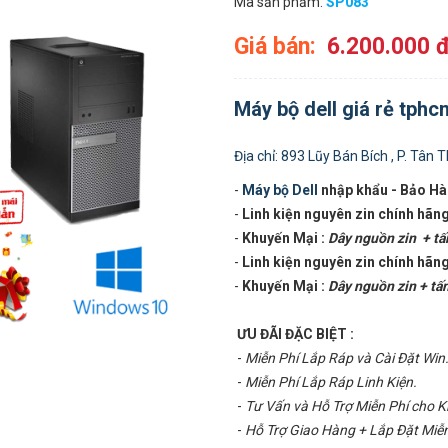
Mã sản phẩm:
SP083
Giá bán:
6.200.000 
Máy bộ dell giá rẻ tphc
Địa chỉ: 893 Lũy Bán Bích , P. Tân T
-
Máy bộ Dell
nhập khẩu - Bảo Hà
-
Linh kiện nguyên zin chính hãng
-
Khuyến Mại :
Dây nguồn zin + tấ
-
Linh kiện nguyên zin chính hãng
-
Khuyến Mại :
Dây nguồn zin + tấ
ƯU ĐÃI ĐẶC BIỆT :
-
Miễn Phí Lắp Ráp và Cài Đặt Win
-
Miễn Phí Lắp Ráp Linh Kiện.
-
Tư Vấn và Hỗ Trợ Miễn Phí cho 
-
Hỗ Trợ Giao Hàng + Lắp Đặt Miễn