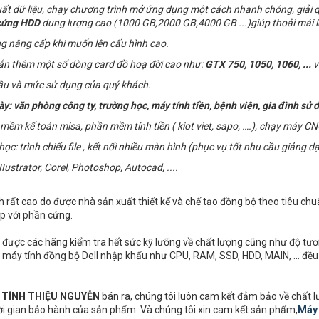
uất dữ liệu, chạy chương trình mở ứng dụng một cách nhanh chóng, giải 
cứng
HDD
dung lượng cao (1000 GB,2000 GB,4000 GB ...)giúp thoải mái l
g nâng cấp khi muốn lên cấu hình cao.
gắn thêm một số dòng card đồ hoạ đời cao như:
GTX 750, 1050, 1060, ...
v
ầu và mức sử dụng của quý khách.
văn phòng công ty, trường học, máy tính tiền, bệnh viện, gia đình sử dụn
ềm kế toán misa, phần mềm tính tiền ( kiot viet, sapo, ….), chạy máy CN
 trình chiếu file , kết nối nhiều màn hình (phục vụ tốt nhu cầu giảng dạy
Iustrator, Corel, Photoshop, Autocad, ....
nh rất cao do được nhà sản xuất thiết kế và chế tạo đồng bộ theo tiêu chu
p với phần cứng.
được các hãng kiểm tra hết sức kỹ lưỡng về chất lượng cũng như độ tương
ị của máy tính đồng bộ Dell nhập khẩu như CPU, RAM, SSD, HDD, MAIN, ... đ
I TÍNH THIỆU NGUYỄN
bán ra, chúng tôi luôn cam kết đảm bảo về chất 
hời gian bảo hành của sản phẩm. Và chúng tôi xin cam kết sản phẩm,
Máy 