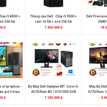
Chip i5 8500 +
Thùng cpu Dell : Chip i5 9500 +
Dell Precisi
ssd 256 Gb
ram 16 Gb + ssd 256 Gb
2680
240GB/K
00 đ
7.400.000 đ
18.5
 rẻ tại tphcm -
Bộ Máy Dell Optiplex MT: Core i5-
Máy Bộ Dell
n giá 3 triệu
4570/Ram 8G / GTX1050 2GB
4770/Ram 1
2
00 đ
7.200.000 đ
6.8