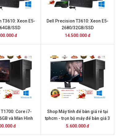
on T3610: Xeon E5-
Dell Precision T3610: Xeon E5-
/64GB/SSD
2680/32GB/SSD
5000/24inch
240GB/K5000/24inch
00.000 đ
14.500.000 đ
 T1700: Core i7-
Shop Máy tính để bàn giá rẻ tại
6GB và Màn Hình
tphcm - trọn bộ máy để bàn giá 3
4inch
triệu
00.000 đ
5.600.000 đ