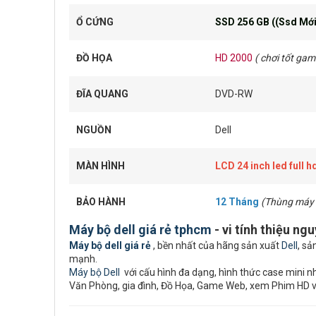
Ổ CỨNG
SSD 256 GB ((Ssd Mới
ĐỒ HỌA
HD 2000
( chơi tốt game
ĐĨA QUANG
DVD-RW
NGUỒN
Dell
MÀN HÌNH
LCD 24 inch led full h
BẢO HÀNH
12 Tháng
(Thùng máy 
Máy bộ dell giá rẻ tphcm
- vi tính thiệu ng
Máy bộ dell giá rẻ
, bền nhất của hãng sản xuất
Dell
, sả
mạnh.
Máy bộ Dell
với cấu hình đa dạng, hình thức case mini nhỏ
Văn Phòng, gia đình, Đồ Họa, Game Web, xem Phim HD 