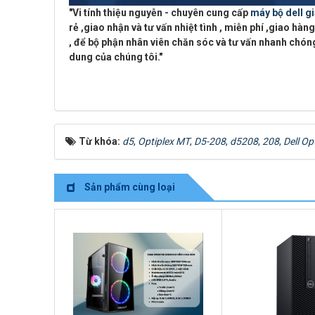
"
Vi tính thiệu nguyễn - chuyên cung cấp
máy bộ dell gi
rẻ ,giao nhận và tư vấn nhiệt tình ,
miễn phí ,giao hàng
, để bộ phận nhân viên chăn sóc và tư vấn nhanh chóng
dung của chúng tôi."
Từ khóa:
d5
,
Optiplex MT
,
D5-208
,
d5208
,
208
,
Dell Op
Sản phẩm cùng loại