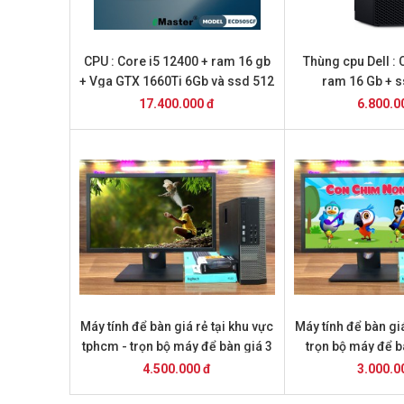
CPU : Core i5 12400 + ram 16 gb
Thùng cpu Dell : 
+ Vga GTX 1660Ti 6Gb và ssd 512
ram 16 Gb + 
(Hàng Mới 2026 )
17.400.000 đ
6.800.0
Máy tính để bàn giá rẻ tại khu vực
Máy tính để bàn giá
tphcm - trọn bộ máy để bàn giá 3
trọn bộ máy để bà
triệu
4.500.000 đ
3.000.0