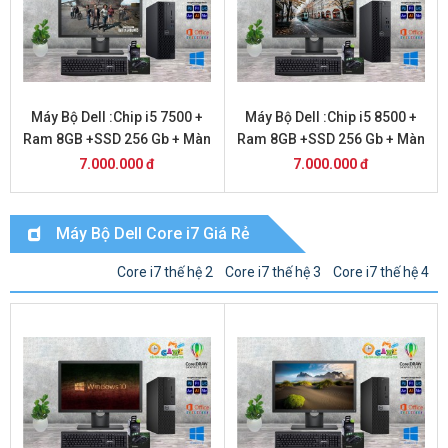
Máy Bộ Dell :Chip i5 7500 +
Máy Bộ Dell :Chip i5 8500 +
Ram 8GB +SSD 256 Gb + Màn
Ram 8GB +SSD 256 Gb + Màn
hình 24 inch
hình 20 inch
7.000.000 đ
7.000.000 đ
Máy Bộ Dell Core i7 Giá Rẻ
Core i7 thế hệ 2
Core i7 thế hệ 3
Core i7 thế hệ 4