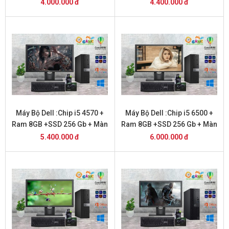
Hình 20 inch
Hình 20 inch
4.000.000 đ
4.400.000 đ
Máy Bộ Dell :Chip i5 4570 +
Máy Bộ Dell :Chip i5 6500 +
Ram 8GB +SSD 256 Gb + Màn
Ram 8GB +SSD 256 Gb + Màn
hình 22 inch
hình 20 inch
5.400.000 đ
6.000.000 đ