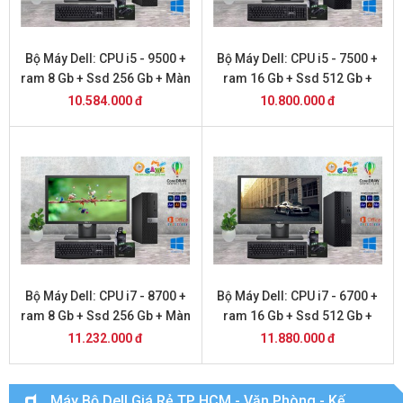
Bộ Máy Dell: CPU i5 - 9500 +
Bộ Máy Dell: CPU i5 - 7500 +
ram 8 Gb + Ssd 256 Gb + Màn
ram 16 Gb + Ssd 512 Gb +
Hình 22 inch DELL
Màn Hình 22 inch DELL
10.584.000 đ
10.800.000 đ
Bộ Máy Dell: CPU i7 - 8700 +
Bộ Máy Dell: CPU i7 - 6700 +
ram 8 Gb + Ssd 256 Gb + Màn
ram 16 Gb + Ssd 512 Gb +
Hình 22 inch DELL
Màn Hình 22 inch DELL
11.232.000 đ
11.880.000 đ
Máy Bộ Dell Giá Rẻ TP HCM - Văn Phòng - Kế