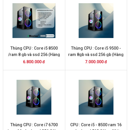
Thùng CPU : Core i5 8500
Thùng CPU : Core i5 9500 -
/ram 8 gb và ssd 256 (Hàng
ram 8gb và ssd 256 gb (Hàng
Mới 2026 )
Mới 2026 )
6.800.000 đ
7.000.000 đ
Thùng CPU : Core i7 6700
CPU : Core i5 - 8500 ram 16