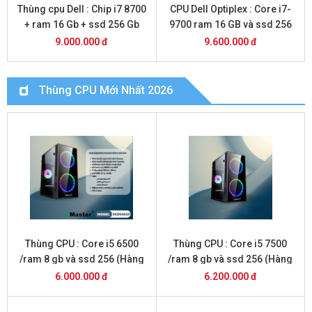
Thùng cpu Dell : Chip i7 8700
CPU Dell Optiplex : Core i7-
+ ram 16 Gb + ssd 256 Gb
9700 ram 16 GB và ssd 256
gb
9.000.000 đ
9.600.000 đ
Thùng CPU Mới Nhất 2026
Thùng CPU : Core i5 6500
Thùng CPU : Core i5 7500
/ram 8 gb và ssd 256 (Hàng
/ram 8 gb và ssd 256 (Hàng
Mới 2026 )
Mới 2026 )
6.000.000 đ
6.200.000 đ