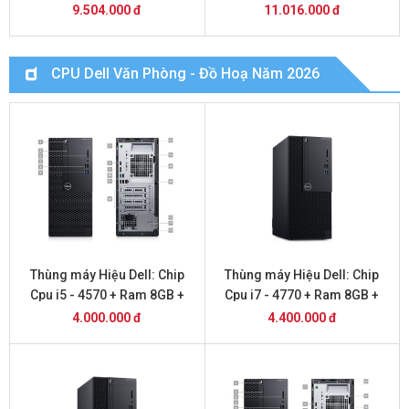
9.504.000 đ
11.016.000 đ
CPU Dell Văn Phòng - Đồ Hoạ Năm 2026
Thùng máy Hiệu Dell: Chip
Thùng máy Hiệu Dell: Chip
Cpu i5 - 4570 + Ram 8GB +
Cpu i7 - 4770 + Ram 8GB +
SSD 256 GB
SSD 256 GB
4.000.000 đ
4.400.000 đ