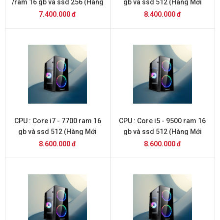
/ram 16 gb và ssd 256 (Hàng
gb và ssd 512 (Hàng Mới
Mới 2026 )
2026 )
7.400.000 đ
8.400.000 đ
CPU : Core i7 - 7700 ram 16
CPU : Core i5 - 9500 ram 16
gb và ssd 512 (Hàng Mới
gb và ssd 512 (Hàng Mới
2026 )
2026 )
8.600.000 đ
8.600.000 đ