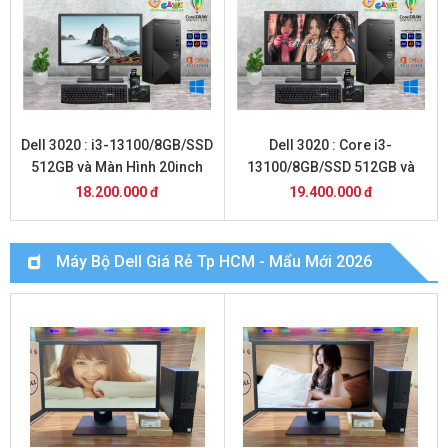
Dell 3020 : i3-13100/8GB/SSD
Dell 3020 : Core i3-
512GB và Màn Hình 20inch
13100/8GB/SSD 512GB và
Màn Hình 22inch
18.200.000 đ
19.400.000 đ
Máy Bộ Dell Giá Rẻ Tp HCM - Mẩu Mới 2026