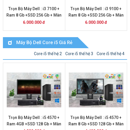
Trọn Bộ Máy Dell : i3 7100 +
Trọn Bộ Máy Dell : i3 9100 +
Ram 8 Gb +SSD 256 Gb + Màn
Ram 8 Gb +SSD 256 Gb + Màn
Hình 24
Hình 20
6.000.000 đ
6.000.000 đ
Máy Bộ Dell Core i5 Giá Rẻ
Core i5 thế hệ 2
Core i5 thế hệ 3
Core i5 thế hệ 4
Trọn Bộ Máy Dell : i5 4570 +
Trọn Bộ Máy Dell : i5 4570 +
Ram 4GB +SSD 128 Gb + Màn
Ram 8 Gb +SSD 128 Gb + Màn