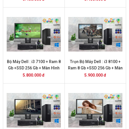
Bộ Máy Dell : i3 7100 + Ram 8
Trọn Bộ Máy Dell : i3 8100 +
Gb +SSD 256 Gb + Màn Hình
Ram 8 Gb +SSD 256 Gb + Màn
22
Hình 20
5.800.000 đ
5.900.000 đ