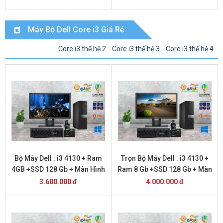
Máy Bộ Dell Core i3 Giá Rẻ
Core i3 thế hệ 2
Core i3 thế hệ 3
Core i3 thế hệ 4
Bộ Máy Dell : i3 4130 + Ram
Trọn Bộ Máy Dell : i3 4130 +
4GB +SSD 128 Gb + Màn Hình
Ram 8 Gb +SSD 128 Gb + Màn
20 inch
Hình 20
3.600.000 đ
4.000.000 đ