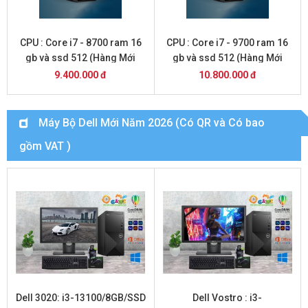
CPU : Core i7 - 8700 ram 16
CPU : Core i7 - 9700 ram 16
gb và ssd 512 (Hàng Mới
gb và ssd 512 (Hàng Mới
2026 )
2026 )
9.400.000 đ
10.800.000 đ
Máy Bộ Dell Mới Năm 2026 (Có QR và Có bao
gồm VAT )
Dell 3020: i3-13100/8GB/SSD
Dell Vostro : i3-