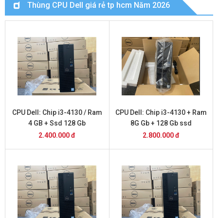
Thùng CPU Dell giá rẻ tp hcm Năm 2026
CPU Dell: Chip i3-4130 / Ram
CPU Dell: Chip i3-4130 + Ram
4 GB + Ssd 128 Gb
8G Gb + 128 Gb ssd
2.400.000 đ
2.800.000 đ