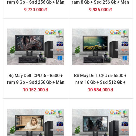
ram 8 Gb + Ssd 256 Gb + Màn
ram 8 Gb + Ssd 256 Gb + Màn
Hình 22 inch DELL
Hình 22 inch DELL
9.720.000 đ
9.936.000 đ
Bộ Máy Dell: CPU i5 - 8500 +
Bộ Máy Dell: CPU i5-6500 +
ram 8 Gb + Ssd 256 Gb + Màn
ram 16 Gb + Ssd 512 Gb +
Hình 22 inch DELL
Màn Hình 22 inch DELL
10.152.000 đ
10.584.000 đ