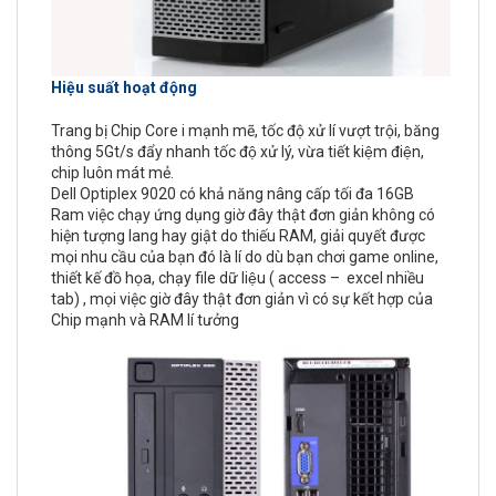
Hiệu suất hoạt động
Trang bị Chip Core i mạnh mẽ, tốc độ xử lí vượt trội, băng
thông 5Gt/s đẩy nhanh tốc độ xử lý, vừa tiết kiệm điện,
chip luôn mát mẻ.
Dell Optiplex 9020 có khả năng nâng cấp tối đa 16GB
Ram việc chạy ứng dụng giờ đây thật đơn giản không có
hiện tượng lang hay giật do thiếu RAM, giải quyết được
mọi nhu cầu của bạn đó là lí do dù bạn chơi game online,
thiết kế đồ họa, chạy file dữ liệu ( access – excel nhiều
tab) , mọi việc giờ đây thật đơn giản vì có sự kết hợp của
Chip mạnh và RAM lí tưởng