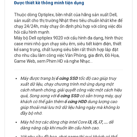
Được thiết kề thông minh tiện dụng
Thuộc dòng Optiplex, bền nhất của hãng sản xuất Dell,
sản xuất cho thị trường Nhật theo tiêu chuẩn khắt khe để
chạy 24/24h, máy chạy ổn định phù hợp với công việc đòi
hỏi cấu hình mạnh.
Máy bộ Dell optiplex 9020 với cấu hình đa dạng, hình thức
case mini nhỏ gọn chạy siêu êm, siêu tiết kiệm điện, thiết
kế sang trọng, chất lượng siêu bền rất thích hợp lắp đặt
cho nhu cầu làm công việc Văn Phòng, gia đình, Đồ Họa,
Game Web, xem Phim HD và nghe Nhạc…
Máy được trang bị
ổ cứng
SSD
tốc độ cao giúp truy
xuất dữ liệu, chạy chương trình mở ứng dụng một
cách nhanh chóng, giải quyết công việc một cách hiệu
quả, Song song với
ổ cứng SSD
có sẵn trong máy, quý
khách có thể gắn thêm
ổ cứng
HDD
dung lượng cao
giúp thoải mái lưu trữ dữ liệu hằng ngày mà không lo
đầy bộ nhớ.
Máy hỗ trợ các dòng chip intel Core
i3, i5, i7,
...
dễ
dàng nâng cấp khi muốn lên cấu hình cao.
Với nhu cầu đồ hoạ, chơi game thì quý khách có thể