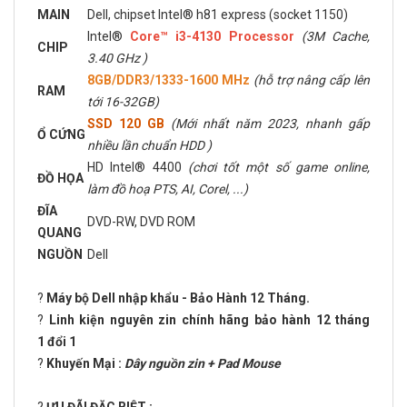
MAIN
Dell, chipset Intel® h81 express (socket 1150)
Intel®
Core™ i3-4130 Processor
(3M Cache,
CHIP
3.40 GHz )
8GB/DDR3/1333-1600 MHz
(hỗ trợ nâng cấp lên
RAM
tới 16-32GB)
SSD 120 GB
(Mới nhất năm 2023, nhanh gấp
Ổ CỨNG
nhiều lần chuẩn HDD )
HD Intel® 4400
(chơi tốt một số game online,
ĐỒ HỌA
làm đồ hoạ PTS, AI, Corel, ...)
ĐĨA
DVD-RW, DVD ROM
QUANG
NGUỒN
Dell
?
Máy bộ Dell nhập khẩu - Bảo Hành 12 Tháng.
?
Linh kiện nguyên zin chính hãng bảo hành 12 tháng
1 đổi 1
?
Khuyến Mại :
Dây nguồn zin + Pad Mouse