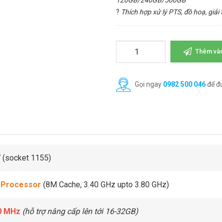
120GB/240GB/500GB
?
Thích hợp xử lý PTS, đồ hoạ, giải t
Thêm vào
Gọi ngay
0982 500 046
để đ
7 (socket 1155)
 Processor
(8M Cache, 3.40 GHz upto 3.80 GHz)
0 MHz
(hỗ trợ nâng cấp lên tới 16-32GB)