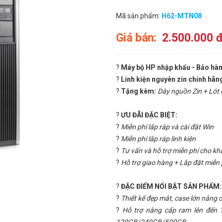
Mã sản phẩm:
H62-MTN08
Giá bán:
2.500.000 
?
Máy bộ HP nhập khẩu - Bảo hàn
?
Linh kiện nguyên zin chính hãng
?
Tặng kèm:
Dây nguồn Zin + Lót
?
ƯU ĐÃI ĐẶC BIỆT:
?
Miễn phí lắp ráp và cài đặt Win
?
Miễn phí lắp ráp linh kiện
?
Tư vấn và hỗ trợ miễn phí cho k
?
Hỗ trợ giao hàng + Lắp đặt miễn 
?
ĐẶC ĐIỂM NỔI BẬT SẢN PHẨM:
?
Thiết kế đẹp mắt, case lớn nâng c
?
Hỗ trợ nâng cấp ram lên đến