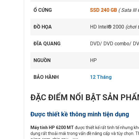
Ổ CỨNG
SSD 240 GB
(
Sata II
ĐỒ HỌA
HD Intel® 2000
(chơi 
ĐĨA QUANG
DVD/ DVD combo/ DV
NGUỒN
HP
BẢO HÀNH
12 Tháng
ĐẶC ĐIỂM NỔI BẬT SẢN PHẨ
Được thiết kề thông minh tiện dụng
Máy tính HP 6200 MT
được thiết kế rất tinh tế nhưng k
dụng rất thoải mái trong vấn đề nâng cấp và tùy chọn. 