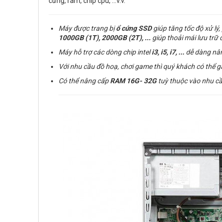
cứng, ram, chip cpu, ...v.v.
Máy được trang bị
ổ cứng
SSD
giúp tăng tốc độ xử lý
1000GB (1T), 2000GB (2T), ...
giúp thoải mái lưu trữ 
Máy hỗ trợ các dòng chip intel
i3, i5, i7,
...
dễ dàng nân
Với nhu cầu đồ hoạ, chơi game thì quý khách có thể 
Có thể nâng cấp
RAM
16G- 32G
tuỳ thuộc vào nhu c