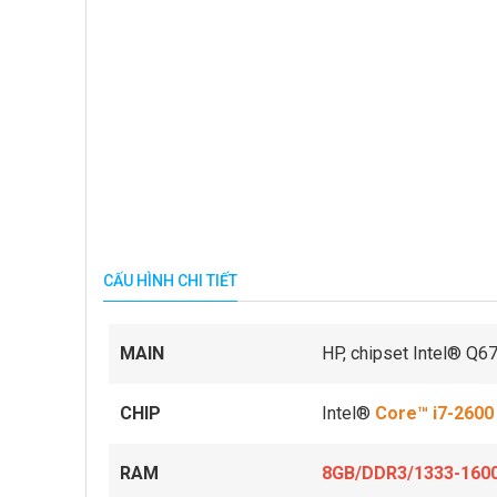
CẤU HÌNH CHI TIẾT
MAIN
HP, chipset Intel® Q6
CHIP
Intel®
Core™ i7-2600
RAM
8GB/DDR3/1333-160