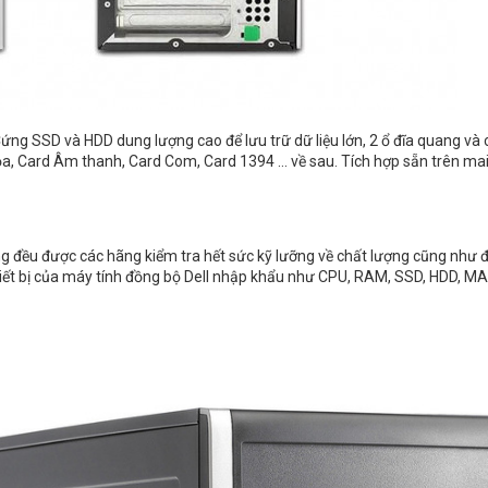
Cứng SSD và HDD dung lượng cao để lưu trữ dữ liệu lớn, 2 ổ đĩa quang và
ọa, Card Âm thanh, Card Com, Card 1394 ... về sau. Tích hợp sẵn trên ma
g đều được các hãng kiểm tra hết sức kỹ lưỡng về chất lượng cũng như độ 
 thiết bị của máy tính đồng bộ Dell nhập khẩu như CPU, RAM, SSD, HDD, MA