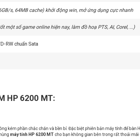
I 6GB/s, 64MB cache) khởi động win, mở ứng dụng cực nhanh
tốt một số game online hiện nay, làm đồ hoạ PTS, AI, Corel, ...)
D-RW chuẩn Sata
M HP 6200 MT:
hông kém phần chắc chắn và bền bỉ. Đặc biệt phiên bản máy tính để bàn 
Thùng
máy tính HP 6200 MT
cho bạn không gian bên trong rất thoải mái 