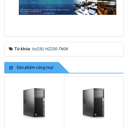
Từ khóa:
hz230
,
HZ230-TN08
Sản phẩm cùng loại