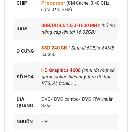
CHIP
Processor
(8M Cache, 3.40 GHz
upto 3.90 GHz
)
8GB/DDR3/1333-1600 MHz
(hỗ trợ
RAM
nâng cấp lên tới 16-32GB)
SSD 240 GB
(
Sata III 6GB/s, 64MB
Ổ CỨNG
cache)
HD Graphics 4600
(chơi tốt một số
ĐỒ HỌA
game online hiện nay, làm đồ hoạ
PTS, AI, Corel, ...)
ĐĨA
DVD/ DVD combo/ DVD-RW chuẩn
QUANG
Sata
NGUỒN
HP