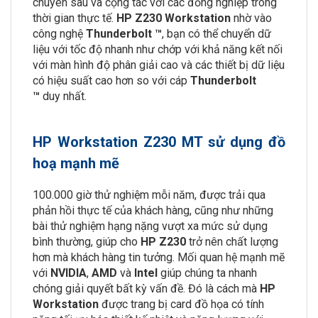
chuyên sâu và cộng tác với các đồng nghiệp trong
thời gian thực tế.
HP Z230 Workstation
nhờ vào
công nghệ
Thunderbolt ™
, bạn có thể chuyển dữ
liệu với tốc độ nhanh như chớp với khả năng kết nối
với màn hình độ phân giải cao và các thiết bị dữ liệu
có hiệu suất cao hơn so với cáp
Thunderbolt
™
duy nhất.
HP Workstation Z230 MT sử dụng đồ
hoạ mạnh mẽ
100.000 giờ thử nghiệm mỗi năm, được trải qua
phản hồi thực tế của khách hàng, cũng như những
bài thử nghiệm hạng nặng vượt xa mức sử dụng
bình thường, giúp cho
HP Z230
trở nên chất lượng
hơn mà khách hàng tin tưởng. Mối quan hệ mạnh mẽ
với
NVIDIA
,
AMD
và
Intel
giúp chúng ta nhanh
chóng giải quyết bất kỳ vấn đề. Đó là cách mà
HP
Workstation
được trang bị card đồ họa có tính