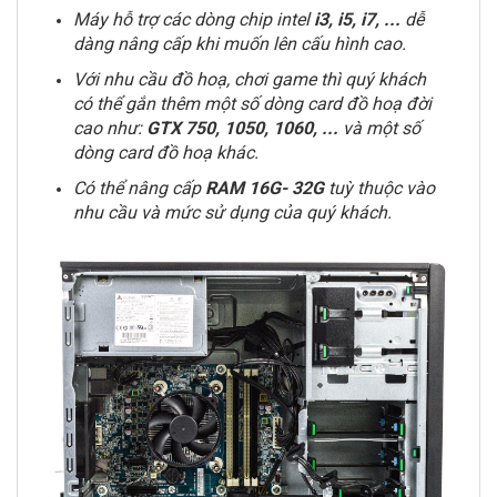
Máy hỗ trợ các dòng chip intel
i3, i5, i7,
...
dễ
dàng nâng cấp khi muốn lên cấu hình cao.
Với nhu cầu đồ hoạ, chơi game thì quý khách
có thể gắn thêm một số dòng card đồ hoạ đời
cao như:
GTX 750, 1050, 1060, ...
và một số
dòng card đồ hoạ khác.
Có thể nâng cấp
RAM
16G- 32G
tuỳ thuộc vào
nhu cầu và mức sử dụng của quý khách.