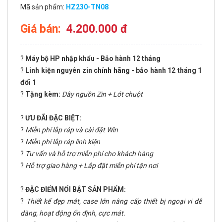
Mã sản phẩm:
HZ230-TN08
Giá bán:
4.200.000 đ
?
Máy bộ HP nhập khẩu - Bảo hành 12 tháng
?
Linh kiện nguyên zin chính hãng - bảo hành 12 tháng 1
đổi 1
?
Tặng kèm:
Dây nguồn Zin + Lót chuột
?
ƯU ĐÃI ĐẶC BIỆT:
?
Miễn phí lắp ráp và cài đặt Win
?
Miễn phí lắp ráp linh kiện
?
Tư vấn và hỗ trợ miễn phí cho khách hàng
?
Hỗ trợ giao hàng + Lắp đặt miễn phí tận nơi
?
ĐẶC ĐIỂM NỔI BẬT SẢN PHẨM:
?
Thiết kế đẹp mắt, case lớn nâng cấp thiết bị ngoại vi dễ
dàng, hoạt động ổn định, cực mát.