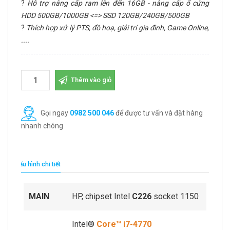
?
Hỗ trợ nâng cấp ram lên đến 16GB - nâng cấp ổ cứng
HDD 500GB/1000GB <=> SSD 120GB/240GB/500GB
?
Thích hợp xử lý PTS, đồ hoạ, giải trí gia đình, Game Online,
....
Thêm vào giỏ
Gọi ngay
0982 500 046
để được tư vấn và đặt hàng
nhanh chóng
Cấu hình chi tiết
MAIN
HP, chipset Intel
C226
socket 1150
Intel®
Core™ i7-4770