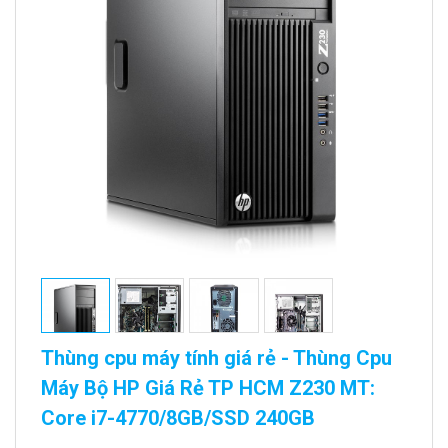
Thùng cpu máy tính giá rẻ - Thùng Cpu
Máy Bộ HP Giá Rẻ TP HCM Z230 MT:
Core i7-4770/8GB/SSD 240GB