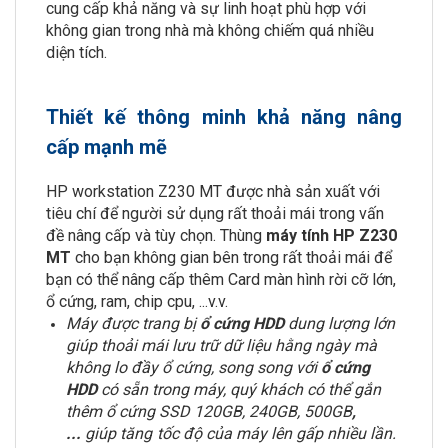
cung cấp khả năng và sự linh hoạt phù hợp với
không gian trong nhà mà không chiếm quá nhiều
diện tích.
Thiết kế thông minh khả năng nâng
cấp mạnh mẽ
HP workstation Z230 MT được nhà sản xuất với
tiêu chí để người sử dụng rất thoải mái trong vấn
đề nâng cấp và tùy chọn. Thùng
máy tính HP Z230
MT
cho bạn không gian bên trong rất thoải mái để
bạn có thể nâng cấp thêm Card màn hình rời cỡ lớn,
ổ cứng, ram, chip cpu, ...v.v.
Máy được trang bị
ổ cứng
HDD
dung lượng lớn
giúp thoải mái lưu trữ dữ liệu hằng ngày mà
không lo đầy ổ cứng, song song với
ổ cứng
HDD
có sẵn trong máy, quý khách có thể gắn
thêm ổ cứng SSD 120GB, 240GB, 500GB
,
...
giúp tăng tốc độ của máy lên gấp nhiều lần.