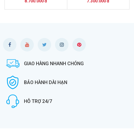
240/GTX1050 và Màn Hình
Màn Hình 24inch
8.700.000 đ
7.300.000 đ
24inch
GIAO HÀNG NHANH CHÓNG
BẢO HÀNH DÀI HẠN
HỖ TRỢ 24/7