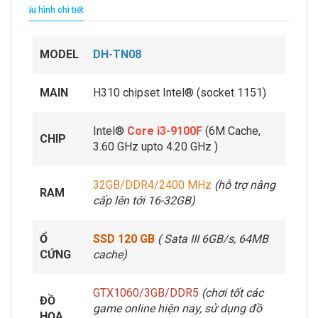
Cấu hình chi tiết
MODEL
DH-TN08
MAIN
H310 chipset Intel® (socket 1151)
Intel®
Core i3-9100F
(6M Cache,
CHIP
3.60 GHz upto 4.20 GHz )
32GB/DDR4/2400 MHz
(hỗ trợ nâng
RAM
cấp lên tới 16-32GB)
Ổ
SSD 120 GB
( Sata III 6GB/s, 64MB
CỨNG
cache)
GTX1060/3GB/DDR5
(chơi tốt các
ĐỒ
game online hiện nay, sử dụng đồ
HỌA