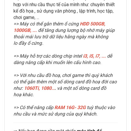
hợp với nhu cầu thực tế của mình như: chuyên thiết
kế đồ họa , sử dụng văn phòng , lập trình, học tập,
chơi game, ...
=> Máy có thể gắn thêm ổ cứng
HDD 500GB,
1000GB,
...
để tăng dung lượng bộ nhớ máy giúp
thoải mái lưu trữ dữ liệu hằng ngày mà không
lo đầy ổ cứng .
=> Máy hỗ trợ các dòng chip intel
i3, i5, i7,
...
dễ
dàng nâng cấp khi muốn lên cấu hình cao.
=> Với nhu cầu đồ hoạ, chơi game thì quý khách
có thể gắn thêm một số dòng card đồ hoạ đời cao
như:
1060Ti, 1080..
.
và một số dòng card đồ
hoạ khác.
=> Có thể nâng cấp
RAM
16G- 32G
tuỳ thuộc vào
nhu cầu và mức sử dụng của quý khách.