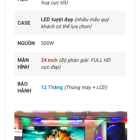
hoạ cực tốt)
LED tuyệt đẹp
(nhiều mẫu quý
CASE
khách có thể lựa chọn)
NGUỒN
500W
MÀN
24 inch
(độ phân giải FULL HD
HÌNH
cực đẹp)
BẢO
12 Tháng
(Thùng máy + LCD)
HÀNH