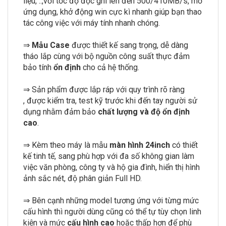
liệu, ..,với tốc độ đọc ghi lên đến 500/410MB/s, mở
ứng dụng, khở động win cực kì nhanh giúp bạn thao
tác công việc với máy tính nhanh chóng.
⇒
Mẫu Case
được thiết kế sang trọng, dễ dàng
tháo lắp cùng với bộ nguồn công suất thực đảm
bảo tính
ổn định
cho cả hệ thống.
⇒ Sản phẩm được lắp ráp với quy trình rõ ràng
, được kiểm tra, test kỹ trước khi đến tay người sử
dụng nhằm đảm bảo
chất lượng và độ ổn định
cao
.
⇒ Kèm theo máy là mẫu
màn hình 24inch
có thiết
kế tinh tế, sang phù hợp với đa số không gian làm
việc văn phòng, công ty và hộ gia đình, hiển thị hình
ảnh sắc nét, độ phân giản Full HD.
⇒ Bên cạnh những model tương ứng với từng mức
cấu hình thì người dùng cũng có thể tự tùy chọn linh
kiện và mức
cấu hình cao
hoặc thấp hơn để phù