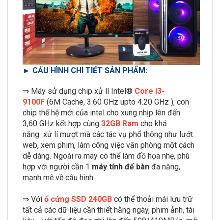
► CẤU HÌNH CHI TIẾT SẢN PHẨM:
⇒ Máy sử dụng chip xử lí Intel®
Core i3-
9100F
(6M Cache, 3.60 GHz upto 4.20 GHz ),
con
chip thế hệ mới của intel cho xung nhịp lên đến
3,60 GHz kết hợp cùng
32GB Ram
cho khả
năng xử lí mượt mà các tác vụ phổ thông như lướt
web, xem phim, làm công việc văn phòng một cách
dễ dàng. Ngoài ra máy có thể làm đồ họa nhẹ, phù
hợp với người cần 1
máy tính để bàn
đa năng,
mạnh mẽ về cấu hình.
⇒ Với
ổ cứng
SSD 240GB
có thể thoải mái lưu trữ
tất cả các dữ liệu cần thiết hằng ngày, phim ảnh, tài