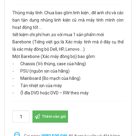
Thùng máy tính .Chua bao gồm linh kiện , để anh chị và các
bạn tận dụng nhũng linh kiện cũ mà máy tính mình còn
hoạt động tốt ...
tiết kiệm chi phí hơn ,so với mua 1 sản phẩm mới
Barebone (Tiếng việt gọi là Xác máy tính mà ở đây cụ thể
là xác máy đồng bộ Dell, HP, Lenovo….)
Một Barebone (Xác máy đồng bộ) bao gồm:
- Chassis (Vỏ thùng, case của hãng)
- PSU (nguồn xịn của hãng)
- Mainboard (Bo mạch của hãng)
- Tản nhiệt xịn của máy
- Ổ đĩa DVD hoặc DVD – RW theo máy
Thêm vào giỏ
Gọi ngay
0982 500 046
để được tư vấn và đặt hàng