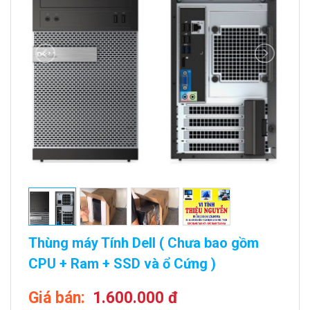
Thùng máy Tính Dell ( Chưa bao gồm
CPU + Ram + SSD và ổ Cứng )
Giá bán:
1.600.000 đ