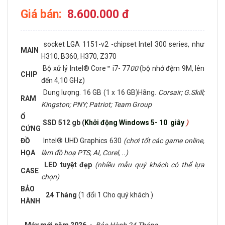
Giá bán:
8.600.000 đ
socket LGA 1151-v2 -chipset Intel 300 series, như
MAIN
H310, B360, H370, Z370
Bộ xử lý Intel® Core™ i7- 77
00
(bộ nhớ đệm 9M, lên
CHIP
đến 4,10 GHz)
Dung lượng. 16 GB (1 x 16 GB)Hãng.
Corsair; G.Skill;
RAM
Kingston; PNY; Patriot; Team Group
Ổ
SSD 512 gb (
Khởi động Windows 5- 10 giây
)
CỨNG
ĐỒ
Intel® UHD Graphics 630
(chơi tốt các game online,
HỌA
làm đồ hoạ PTS, AI, Corel, ..)
LED tuyệt đẹp
(nhiều mẫu quý khách có thể lựa
CASE
chọn)
BẢO
24 Tháng
(1 đổi 1 Cho quý khách )
HÀNH