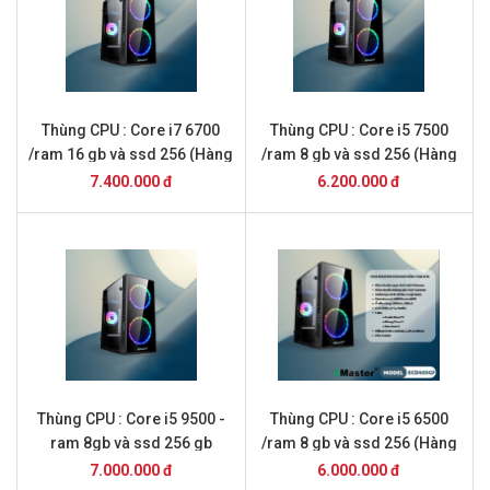
Thùng CPU : Core i7 6700
Thùng CPU : Core i5 7500
/ram 16 gb và ssd 256 (Hàng
/ram 8 gb và ssd 256 (Hàng
Mới 2026 )
Mới 2026 )
7.400.000 đ
6.200.000 đ
Thùng CPU : Core i5 9500 -
Thùng CPU : Core i5 6500
ram 8gb và ssd 256 gb
/ram 8 gb và ssd 256 (Hàng
(Hàng Mới 2026 )
Mới 2026 )
7.000.000 đ
6.000.000 đ