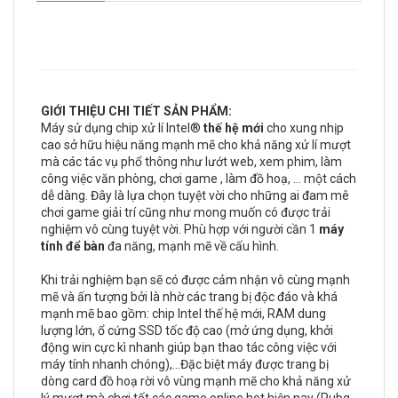
GIỚI THIỆU CHI TIẾT SẢN PHẨM:
Máy sử dụng chip xử lí Intel®
thế hệ mới
cho xung nhịp
cao sở hữu hiệu năng mạnh mẽ cho khả năng xử lí mượt
mà các tác vụ phổ thông như lướt web, xem phim, làm
công việc văn phòng, chơi game , làm đồ hoạ, ... một cách
dễ dàng. Đây là lựa chọn tuyệt vời cho những ai đam mê
chơi game giải trí cũng như mong muốn có được trải
nghiệm vô cùng tuyệt vời. Phù hợp với người cần 1
máy
tính để bàn
đa năng, mạnh mẽ về cấu hình.
Khi trải nghiệm bạn sẽ có được cảm nhận vô cùng mạnh
mẽ và ấn tượng bởi là nhờ các trang bị độc đáo và khá
mạnh mẽ bao gồm: chip Intel thế hệ mới, RAM dung
lượng lớn, ổ cứng SSD tốc độ cao (mở ứng dụng, khởi
động win cực kì nhanh giúp bạn thao tác công việc với
máy tính nhanh chóng),...Đặc biệt máy được trang bị
dòng card đồ hoạ rời vô vùng mạnh mẽ cho khả năng xử