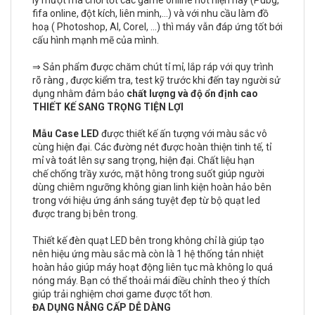
lý mượt mà chơi tốt các game online hot hiện nay (Pubg,
fifa online, đột kích, liên minh,...) và với nhu cầu làm đồ
hoạ ( Photoshop, AI, Corel, ...) thì máy vẫn đáp ứng tốt bới
cấu hình mạnh mẽ của mình.
⇒ Sản phẩm được chăm chút tỉ mỉ, lắp ráp với quy trình
rõ ràng , được kiểm tra, test kỹ trước khi đến tay người sử
dụng nhằm đảm bảo
chất lượng và độ ổn định cao
THIẾT KẾ SANG TRỌNG TIỆN LỢI
Mẫu Case LED
được thiết kế ấn tượng với màu sắc vô
cùng hiện đại. Các đường nét được hoàn thiện tinh tế, tỉ
mỉ và toát lên sự sang trọng, hiện đại. Chất liệu hạn
chế chống trầy xước, mặt hông trong suốt giúp người
dùng chiêm ngưỡng không gian linh kiện hoàn hảo bên
trong với hiệu ứng ánh sáng tuyệt đẹp từ bộ quạt led
được trang bị bên trong.
Thiết kế đèn quạt LED bên trong không chỉ là giúp tạo
nên hiệu ứng màu sắc mà còn là 1 hệ thống tản nhiệt
hoàn hảo giúp máy hoạt động liên tục mà không lo quá
nóng máy. Bạn có thể thoải mái điều chỉnh theo ý thích
giúp trải nghiệm chơi game được tốt hơn.
ĐA DỤNG NÂNG CẤP DỄ DÀNG