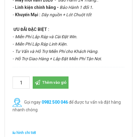
-
Máy mới năm 2026 -
Bảo Hành 24 Tháng..
-
Linh kiện chính hãng -
Bảo Hành 1 đổi 1
.
-
Khuyến Mại :
Dây nguồn + Lót Chuột tốt
ƯU ĐÃI ĐẶC BIỆT :
-
Miễn Phí Lắp Ráp và Cài Đặt Win.
-
Miễn Phí Lắp Ráp Linh Kiện.
-
Tư Vấn và Hỗ Trợ Miễn Phí cho Khách Hàng.
-
Hỗ Trợ Giao Hàng + Lắp Đặt Miễn Phí Tận Nơi.
Thêm vào giỏ
Gọi ngay
0982 500 046
để được tư vấn và đặt hàng
nhanh chóng
Cấu hình chi tiết