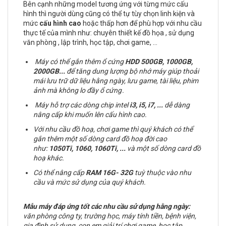
Bên cạnh những model tương ứng với từng mức cấu
hình thì người dùng cũng có thể tự tùy chọn linh kiện và
mức
cấu hình cao
hoặc thấp hơn để phù hợp với nhu cầu
thực tế của mình như: chuyên thiết kế đồ họa , sử dụng
văn phòng , lập trình, học tập, chơi game, ...
Máy có thể gắn thêm ổ cứng
HDD 500GB, 1000GB,
2000GB
...
để tăng dung lượng bộ nhớ máy giúp thoải
mái lưu trữ dữ liệu hằng ngày, lưu game, tài liệu, phim
ảnh mà không lo đầy ổ cứng .
Máy hỗ trợ các dòng chip intel
i3, i5, i7,
...
dễ dàng
nâng cấp khi muốn lên cấu hình cao.
Với nhu cầu đồ hoạ, chơi game thì quý khách có thể
gắn thêm một số dòng card đồ hoạ đời cao
như:
1050Ti, 1060, 1060Ti, ...
và một số dòng card đồ
hoạ khác.
Có thể nâng cấp
RAM
16G- 32G
tuỳ thuộc vào nhu
cầu và mức sử dụng của quý khách.
Mẫu máy đáp ứng tốt các nhu cầu sử dụng hằng ngày:
văn phòng công ty, trường học, máy tính tiền, bệnh viện,
gia đình sử dụng, con em giải trí chơi game, học tập