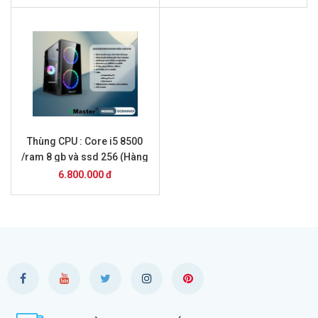
Thùng CPU : Core i5 8500
/ram 8 gb và ssd 256 (Hàng
Mới 2026 )
6.800.000 đ