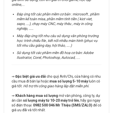
online,...
Đáp ứng tốt các phần mềm cơ bản : microsoft , phầm
mềm kế toán misa, phần mềm tính tiền ( kiot viet,
sapo, ….), chạy máy CNC, máy thêu , máy in công
nghiệp, ……
Máy đáp ứng tốt nhu câu sử dụng văn phòng trường
học: trình chiếu file , kết nối nhiều màn hình (phục vụ
tốt nhu cầu giảng dạy, hội thảo, …..)
Sử dụng tốt các phầm mền đồ hoạ cơ bản:
Adobe
IIustrator, Corel, Photoshop, Autocad, ....
⇒
Đặc biệt giá ưu đãi
cho quý Anh/Chị, cửa hàng có nhu
cầu mua đi bán lại hoặc
mua số lượng 5-10 máy
luôn có
giá tốt.
Hỗ trợ thi công giao hàng lắp đặt miễn phí.
⇒
Khách hàng mua số lượng
mở văn phòng, công ty, dự
án cần
số lượng máy từ 10-20 máy trở lên
, hãy goi ngay
số điện thoại:
0982 500 046
Mr Thiệu (SMS/ZALO)
để có
giá ưu đãi và tốt nhất.