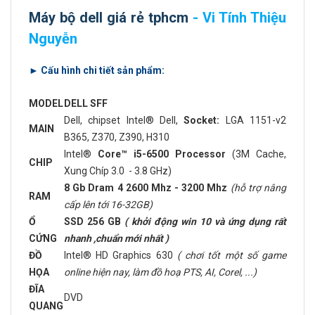
Máy bộ dell giá rẻ tphcm
- Vi Tính Thiệu
Nguyễn
► Cấu hình chi tiết sản phẩm:
MODEL
DELL SFF
Dell, chipset Intel® Dell,
Socket:
LGA 1151-v2
MAIN
B365, Z370, Z390, H310
Intel®
Core™ i5-6500 Processor
(3M Cache,
CHIP
Xung Chíp 3.0 - 3.8 GHz)
8 Gb Dram 4 2600 Mhz - 3200 Mhz
(hỗ trợ nâng
RAM
cấp lên tới 16-32GB)
Ổ
SSD 256 GB
( khởi động win 10 và ứng dụng rất
CỨNG
nhanh ,chuẩn mới nhất )
ĐỒ
Intel® HD Graphics 630
( chơi tốt một số game
HỌA
online hiện nay, làm đồ hoạ PTS, AI, Corel, ...)
ĐĨA
DVD
QUANG