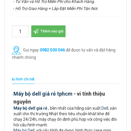
-
Tư Vấn và Hỗ Trợ Miễn Phí cho Khách Hàng.
-
Hỗ Trợ Giao Hàng + Lắp Đặt Miễn Phí Tận Nơi.
Thêm vào giỏ
Gọi ngay
0982 500 046
để được tư vấn và đặt hàng
nhanh chóng
Cấu hình chi tiết
Máy bộ dell giá rẻ tphcm
- vi tính thiệu
nguyễn
Máy bộ dell giá rẻ
, bền nhất của hãng sản xuất
Dell
, sản
xuất cho thị trường Nhật theo tiêu chuẩn khắt khe để
chạy 24/24h, máy chạy ổn định phù hợp với công việc đòi
hỏi cấu hình mạnh.
Máy bộ Dell
với cấu hình đa dạng, hình thức case mini