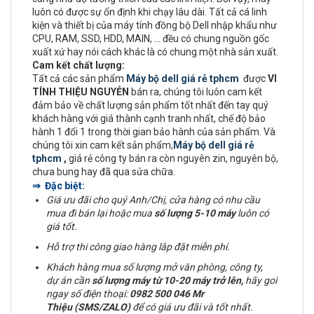
luôn có được sự ổn định khi chạy lâu dài. Tất cả cá linh
kiện và thiết bị của máy tính đồng bộ Dell nhập khẩu như
CPU, RAM, SSD, HDD, MAIN, ... đều có chung nguồn gốc
xuất xứ hay nói cách khác là có chung một nhà sản xuất.
Cam kết chất lượng:
Tất cả các sản phẩm
Máy bộ dell giá rẻ tphcm
được
VI
TÍNH THIỆU NGUYỄN
bán ra, chúng tôi luôn cam kết
đảm bảo về chất lượng sản phẩm tốt nhất đến tay quý
khách hàng với giá thành cạnh tranh nhất, chế độ bảo
hành 1 đổi 1 trong thời gian bảo hành của sản phẩm. Và
chúng tôi xin cam kết sản phẩm,
Máy bộ dell giá rẻ
tphcm
,
giá rẻ công ty bán ra còn nguyên zin, nguyên bộ,
chưa bung hay đã qua sửa chữa.
⇒ Đặc biệt:
Giá ưu đãi cho quý Anh/Chị, cửa hàng có nhu cầu
mua đi bán lại hoặc mua
số lượng 5-10 máy
luôn có
giá tốt.
Hỗ trợ thi công giao hàng lắp đặt miễn phí.
Khách hàng mua số lượng mở văn phòng, công ty,
dự án cần
số lượng máy từ 10-20 máy trở lên,
hãy goi
ngay số điện thoại:
0982 500 046 Mr
Thiệu (SMS/ZALO)
để có giá ưu đãi và tốt nhất.