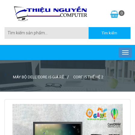
0
MÁY BỘ DELL CORE I5 GIÁ RẺ
CORE I5 THẾ HỆ 2