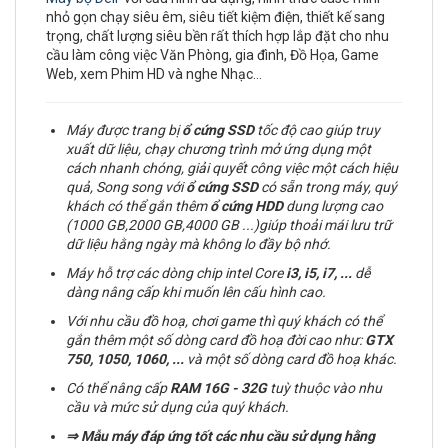
nhỏ gọn chạy siêu êm, siêu tiết kiệm điện, thiết kế sang
trọng, chất lượng siêu bền rất thích hợp lắp đặt cho nhu
cầu làm công việc Văn Phòng, gia đình, Đồ Họa, Game
Web, xem Phim HD và nghe Nhạc…
Máy được trang bị
ổ cứng
SSD
tốc độ cao giúp truy
xuất dữ liệu, chạy chương trình mở ứng dụng một
cách nhanh chóng, giải quyết công việc một cách hiệu
quả, Song song với
ổ cứng SSD
có sẵn trong máy, quý
khách có thể gắn thêm
ổ cứng
HDD
dung lượng cao
(1000 GB,2000 GB,4000 GB ...)giúp thoải mái lưu trữ
dữ liệu hằng ngày mà không lo đầy bộ nhớ.
Máy hỗ trợ các dòng chip intel Core
i3, i5, i7,
...
dễ
dàng nâng cấp khi muốn lên cấu hình cao.
Với nhu cầu đồ hoạ, chơi game thì quý khách có thể
gắn thêm một số dòng card đồ hoạ đời cao như:
GTX
750, 1050, 1060, ...
và một số dòng card đồ hoạ khác.
Có thể nâng cấp
RAM
16G - 32G
tuỳ thuộc vào nhu
cầu và mức sử dụng của quý khách.
⇒
Mẫu máy đáp ứng tốt các nhu cầu sử dụng hằng