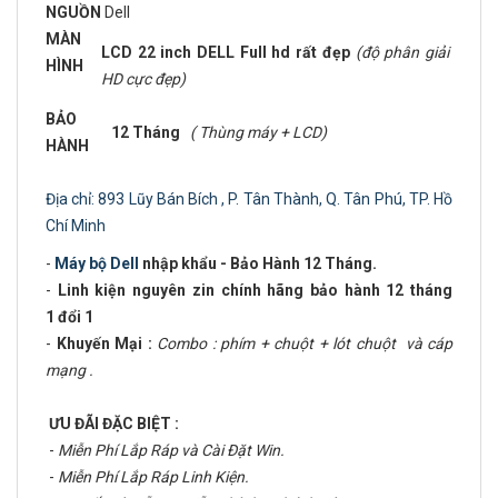
NGUỒN
Dell
MÀN
LCD 22 inch DELL Full hd rất đẹp
(độ phân giải
HÌNH
HD cực đẹp)
BẢO
12 Tháng
( Thùng máy + LCD)
HÀNH
Địa chỉ: 893 Lũy Bán Bích , P. Tân Thành, Q. Tân Phú, TP. Hồ
Chí Minh
-
Máy bộ Dell
nhập khẩu - Bảo Hành 12 Tháng.
-
Linh kiện nguyên zin chính hãng bảo hành 12 tháng
1 đổi 1
-
Khuyến Mại :
Combo : phím + chuột + lót chuột và cáp
mạng .
ƯU ĐÃI ĐẶC BIỆT :
-
Miễn Phí Lắp Ráp và Cài Đặt Win.
-
Miễn Phí Lắp Ráp Linh Kiện.