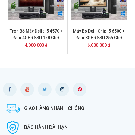
Trọn Bộ Máy Dell : i5 4570 +
Máy Bộ Dell :Chip i5 6500 +
Ram 4GB +SSD 128 Gb +
Ram 8GB +SSD 256 Gb +
Màn Hình 20 inch
Màn hình 20 inch
4.000.000 đ
6.000.000 đ
GIAO HÀNG NHANH CHÓNG
BẢO HÀNH DÀI HẠN