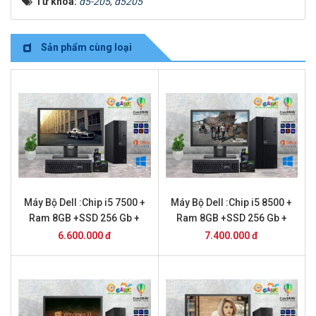
Từ khóa:
d5-205
,
d5205
Sản phẩm cùng loại
Máy Bộ Dell :Chip i5 7500 +
Máy Bộ Dell :Chip i5 8500 +
Ram 8GB +SSD 256 Gb +
Ram 8GB +SSD 256 Gb +
Màn hình 22 inch
Màn hình 22 inch
6.600.000 đ
7.400.000 đ