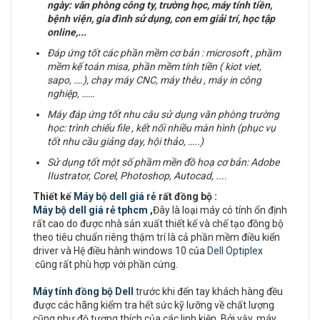
ngày: văn phòng công ty, trường học, máy tính tiền,
bệnh viện, gia đình sử dụng, con em giải trí, học tập
online,...
Đáp ứng tốt các phần mềm cơ bản : microsoft , phầm
mềm kế toán misa, phần mềm tính tiền ( kiot viet,
sapo, ….), chạy máy CNC, máy thêu , máy in công
nghiệp, ……
Máy đáp ứng tốt nhu câu sử dụng văn phòng trường
học: trình chiếu file , kết nối nhiều màn hình (phục vụ
tốt nhu cầu giảng dạy, hội thảo, …..)
Sử dụng tốt một số phầm mền đồ hoạ cơ bản:
Adobe
IIustrator, Corel, Photoshop, Autocad, ....
Thiết kế
Máy bộ dell giá rẻ
rất đồng bộ :
Máy bộ dell giá rẻ tphcm
,
Đây là loại máy có tính ổn định
rất cao do được nhà sản xuất thiết kế và chế tạo đồng bộ
theo tiêu chuẩn riêng thậm trí là cả phần mềm điều kiển
driver và Hệ điều hành windows 10 của
Dell Optiplex
cũng rất phù hợp với phần cứng.
Máy tính đồng bộ Dell
trước khi đến tay khách hàng đều
được các hãng kiểm tra hết sức kỹ lưỡng về chất lượng
cũng như độ tương thích của các linh kiện. Bởi vậy, máy