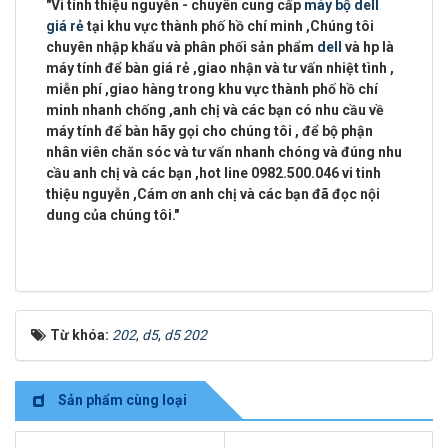
"
Vi tính thiệu nguyễn - chuyên cung cấp
máy bộ dell
giá rẻ
tại khu vực
thành phố hồ chí minh
,Chúng tôi
chuyên
nhập khẩu và phân phối sản phẩm
dell
và hp là
máy tính để bàn giá rẻ ,giao nhận và tư vấn nhiệt tình ,
miễn phí ,giao hàng trong khu vực thành phố hồ chí
minh
nhanh chống ,anh chị và các bạn có nhu cầu về
máy tính để bàn hãy gọi cho chúng tôi , để bộ phận
nhân viên chăn sóc và tư vấn nhanh chóng và đúng nhu
cầu anh chị và các bạn ,
hot line 0982.500.046 vi tinh
thiệu nguyễn
,Cám ơn anh chị và các bạn đã đọc nội
dung của chúng tôi."
Từ khóa:
202
,
d5
,
d5 202
Sản phẩm cùng loại