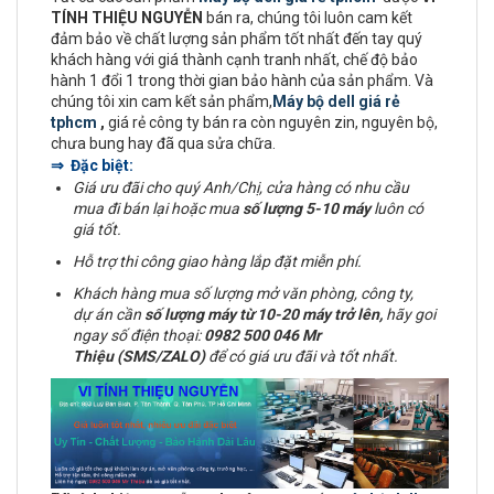
TÍNH THIỆU NGUYỄN
bán ra, chúng tôi luôn cam kết
đảm bảo về chất lượng sản phẩm tốt nhất đến tay quý
khách hàng với giá thành cạnh tranh nhất, chế độ bảo
hành 1 đổi 1 trong thời gian bảo hành của sản phẩm. Và
chúng tôi xin cam kết sản phẩm,
Máy bộ dell giá rẻ
tphcm
,
giá rẻ công ty bán ra còn nguyên zin, nguyên bộ,
chưa bung hay đã qua sửa chữa.
⇒ Đặc biệt:
Giá ưu đãi cho quý Anh/Chị, cửa hàng có nhu cầu
mua đi bán lại hoặc mua
số lượng 5-10 máy
luôn có
giá tốt.
Hỗ trợ thi công giao hàng lắp đặt miễn phí.
Khách hàng mua số lượng mở văn phòng, công ty,
dự án cần
số lượng máy từ 10-20 máy trở lên,
hãy goi
ngay số điện thoại:
0982 500 046 Mr
Thiệu (SMS/ZALO)
để có giá ưu đãi và tốt nhất.