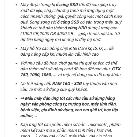
Máy được trang bị
ổ cứng
SSD
tốc độ cao giúp truy
xuất dữ liệu, chạy chương trình mở ứng dụng một
cách nhanh chóng, giải quyết công việc một cách hiệu
quả, Song song với
ổ cứng SSD
có sẵn trong máy, quý
khách có thể gắn thêm
ổ cứng
HDD
dung lượng cao
(1000 GB,2000 GB,4000 GB ...)giúp thoải mái lưu trữ
dữ liệu hằng ngày mà không lo đầy bộ nhớ.
Máy hỗ trợ các dòng chip intel Core
i3, i5, i7,
...
dễ
dàng nâng cấp khi muốn lên cấu hình cao.
Với nhu cầu đồ hoạ, chơi game thì quý khách có thể
gắn thêm một số dòng card đồ hoạ đời cao như:
GTX
750, 1050, 1060, ...
và một số dòng card đồ hoạ khác.
Có thể nâng cấp
RAM
16G - 32G
tuỳ thuộc vào nhu
cầu và mức sử dụng của quý khách.
⇒
Mẫu máy đáp ứng tốt các nhu cầu sử dụng hằng
ngày: văn phòng công ty, trường học, máy tính tiền,
bệnh viện, gia đình sử dụng, con em giải trí, học tập
online,...
Đáp ứng tốt các phần mềm cơ bản : microsoft , phầm
mềm kế toán misa, phần mềm tính tiền ( kiot viet,
sapo, ….), chạy máy CNC, máy thêu , máy in công