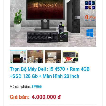
Trọn Bộ Máy Dell : i5 4570 + Ram 4GB
+SSD 128 Gb + Màn Hình 20 inch
Mã sản phẩm:
SP066
Giá bán:
4.000.000 đ