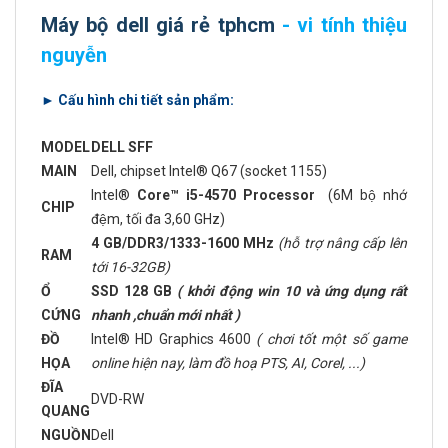
Máy bộ dell giá rẻ tphcm
- vi tính thiệu
nguyễn
► Cấu hình chi tiết sản phẩm:
MODEL
DELL SFF
MAIN
Dell, chipset Intel® Q67 (socket 1155)
Intel®
Core™ i5-4570 Processor
(6M bộ nhớ
CHIP
đệm, tối đa 3,60 GHz)
4 GB/DDR3/1333-1600 MHz
(hỗ trợ nâng cấp lên
RAM
tới 16-32GB)
Ổ
SSD 128 GB
( khởi động win 10 và ứng dụng rất
CỨNG
nhanh ,chuẩn mới nhất )
ĐỒ
Intel® HD Graphics 4600
( chơi tốt một số game
HỌA
online hiện nay, làm đồ hoạ PTS, AI, Corel, ...)
ĐĨA
DVD-RW
QUANG
NGUỒN
Dell