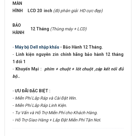
MÀN
HÌNH
LCD 20 inch
(độ phân giải HD cực đẹp)
BẢO
12 Tháng
(Thùng máy + LCD)
HÀNH
-
Máy bộ Dell nhập khẩu
- Bảo Hành 12 Tháng.
-
Linh kiện nguyên zin chính hãng bảo hành 12 tháng
1 đổi 1
-
Khuyến Mại :
phím + chuột + lót chuột ,cáp kết nối đủ
bộ..
-
ƯU ĐÃI ĐẶC BIỆT :
-
Miễn Phí Lắp Ráp và Cài Đặt Win.
-
Miễn Phí Lắp Ráp Linh Kiện.
-
Tư Vấn và Hỗ Trợ Miễn Phí cho Khách Hàng.
-
Hỗ Trợ Giao Hàng + Lắp Đặt Miễn Phí Tận Nơi.