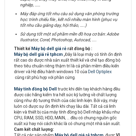
nghiệp, ……
Máy đáp ứng tốt nhu câu sử dụng văn phòng trường
học: trình chiếu file , kết nối nhiều màn hình (phục vụ
tốt nhu cầu giảng dạy, hội thảo, …..)
Sử dụng tốt một số phầm mền đồ hoạ cơ bản:
Adobe
IIustrator, Corel, Photoshop, Autocad, ....
Thiết kế
Máy bộ dell giá rẻ
rất đồng bộ :
Máy bộ dell giá rẻ tphcm
,
Đây là loại máy có tính ổn định
rất cao do được nhà sản xuất thiết kế và chế tạo đồng bộ
theo tiêu chuẩn riêng thậm trí là cả phần mềm điều kiển
driver và Hệ điều hành windows 10 của
Dell Optiplex
cũng rất phù hợp với phần cứng.
Máy tính đồng bộ Dell
trước khi đến tay khách hàng đều
được các hãng kiểm tra hết sức kỹ lưỡng về chất lượng
cũng như độ tương thích của các linh kiện. Bởi vậy, máy
luôn có được sự ổn định khi chạy lâu dài. Tất cả cá linh
kiện và thiết bị của máy tính đồng bộ Dell nhập khẩu như
CPU, RAM, SSD, HDD, MAIN, ... đều có chung nguồn gốc
xuất xứ hay nói cách khác là có chung một nhà sản xuất.
Cam kết chất lượng:
Tất cả các sản phẩm
Máy bộ dell giá rẻ tphcm
được
VI