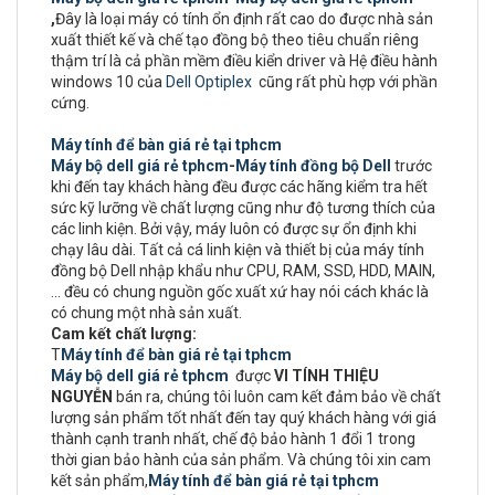
,
Đây là loại máy có tính ổn định rất cao do được nhà sản
xuất thiết kế và chế tạo đồng bộ theo tiêu chuẩn riêng
thậm trí là cả phần mềm điều kiển driver và Hệ điều hành
windows 10 của
Dell Optiplex
cũng rất phù hợp với phần
cứng.
Máy tính để bàn giá rẻ tại tphcm
Máy bộ dell giá rẻ tphcm
-
Máy tính đồng bộ Dell
trước
khi đến tay khách hàng đều được các hãng kiểm tra hết
sức kỹ lưỡng về chất lượng cũng như độ tương thích của
các linh kiện. Bởi vậy, máy luôn có được sự ổn định khi
chạy lâu dài. Tất cả cá linh kiện và thiết bị của máy tính
đồng bộ Dell nhập khẩu như CPU, RAM, SSD, HDD, MAIN,
... đều có chung nguồn gốc xuất xứ hay nói cách khác là
có chung một nhà sản xuất.
Cam kết chất lượng:
T
Máy tính để bàn giá rẻ tại tphcm
Máy bộ dell giá rẻ tphcm
được
VI TÍNH THIỆU
NGUYỄN
bán ra, chúng tôi luôn cam kết đảm bảo về chất
lượng sản phẩm tốt nhất đến tay quý khách hàng với giá
thành cạnh tranh nhất, chế độ bảo hành 1 đổi 1 trong
thời gian bảo hành của sản phẩm. Và chúng tôi xin cam
kết sản phẩm,
Máy tính để bàn giá rẻ tại tphcm