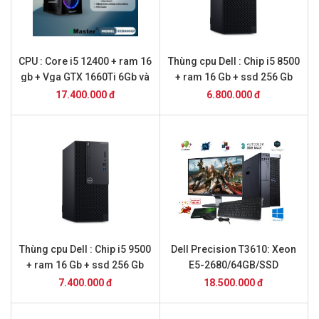
CPU : Core i5 12400 + ram 16
Thùng cpu Dell : Chip i5 8500
gb + Vga GTX 1660Ti 6Gb và
+ ram 16 Gb + ssd 256 Gb
ssd 512 (Hàng Mới 2026 )
17.400.000 đ
6.800.000 đ
Thùng cpu Dell : Chip i5 9500
Dell Precision T3610: Xeon
+ ram 16 Gb + ssd 256 Gb
E5-2680/64GB/SSD
240GB/K5000/24inch
7.400.000 đ
18.500.000 đ