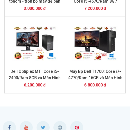
tphcm - trọn bộ máy để bàn
Core i5-4570/Ram 8G /
giá 3 triệu
GTX1050 2GB
3.000.000 đ
7.200.000 đ
Dell Optiplex MT : Core i5-
Máy Bộ Dell T1700: Core i7-
2400/Ram 8GB và Màn Hình
4770/Ram 16GB và Màn Hình
24 inch
24inch
6.200.000 đ
6.800.000 đ