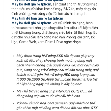
Máy bộ dell giá rẻ tphcm
, sản xuất cho thị trường Nhật
theo tiêu chuẩn khắt khe để chạy 24/24h, máy chạy ổn
định phù hợp với công việc đòi hỏi cấu hình mạnh.
Máy tính để bàn giá rẻ tại tphcm
Máy bộ dell giá rẻ tphcm
với cấu hình đa dạng, hình
thức case mini nhỏ gọn chạy siêu êm, siêu tiết kiệm điện,
thiết kế sang trọng, chất lượng siêu bền rất thích hợp lắp
đặt cho nhu cầu làm công việc Văn Phòng, gia đình, Đồ
Họa, Game Web, xem Phim HD và nghe Nhạc…
Máy được trang bị
ổ cứng
SSD
tốc độ cao giúp truy
xuất dữ liệu, chạy chương trình mở ứng dụng một
cách nhanh chóng, giải quyết công việc một cách hiệu
quả, Song song với
ổ cứng SSD
có sẵn trong máy, quý
khách có thể gắn thêm
ổ cứng
HDD
dung lượng cao
(1000 GB,2000 GB,4000 GB ...)giúp thoải mái lưu trữ
dữ liệu hằng ngày mà không lo đầy bộ nhớ.
Máy hỗ trợ các dòng chip intel Core
i3, i5, i7,
...
dễ
dàng nâng cấp khi muốn lên cấu hình cao.
Với nhu cầu đồ hoạ, chơi game thì quý khách có thể
gắn thêm một số dòng card đồ hoạ đời cao như:
GTX