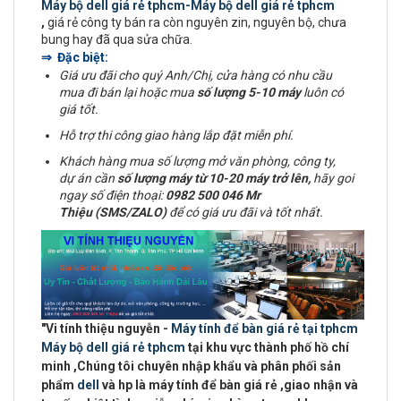
Máy bộ dell giá rẻ tphcm-Máy bộ dell giá rẻ tphcm
,
giá rẻ công ty bán ra còn nguyên zin, nguyên bộ, chưa
bung hay đã qua sửa chữa.
⇒ Đặc biệt:
Giá ưu đãi cho quý Anh/Chị, cửa hàng có nhu cầu
mua đi bán lại hoặc mua
số lượng 5-10 máy
luôn có
giá tốt.
Hỗ trợ thi công giao hàng lắp đặt miễn phí.
Khách hàng mua số lượng mở văn phòng, công ty,
dự án cần
số lượng máy từ 10-20 máy trở lên,
hãy goi
ngay số điện thoại:
0982 500 046 Mr
Thiệu (SMS/ZALO)
để có giá ưu đãi và tốt nhất.
"
Vi tính thiệu nguyễn -
Máy tính để bàn giá rẻ tại tphcm
Máy bộ dell giá rẻ tphcm
tại khu vực
thành phố hồ chí
minh
,Chúng tôi chuyên
nhập khẩu và phân phối sản
phẩm
dell
và hp là máy tính để bàn giá rẻ ,giao nhận và