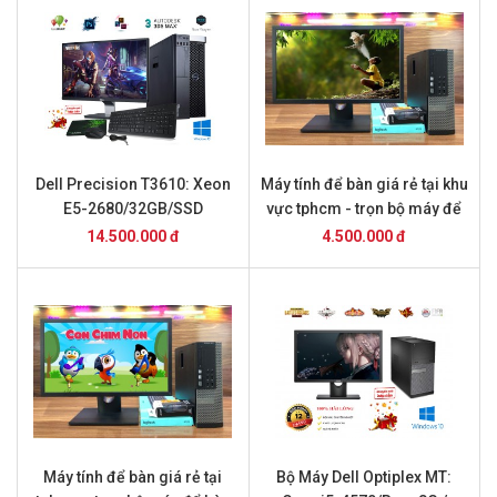
Dell Precision T3610: Xeon
Máy tính để bàn giá rẻ tại khu
E5-2680/32GB/SSD
vực tphcm - trọn bộ máy để
240GB/K5000/24inch
bàn giá 3 triệu
14.500.000 đ
4.500.000 đ
Máy tính để bàn giá rẻ tại
Bộ Máy Dell Optiplex MT: