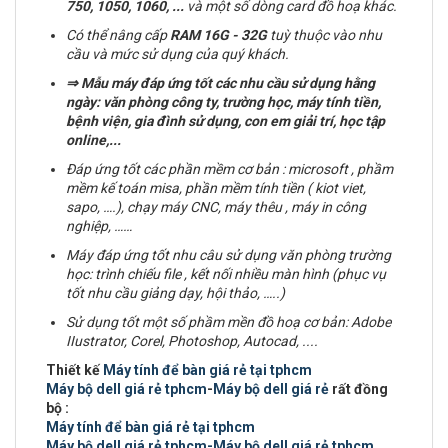
750, 1050, 1060, ...
và một số dòng card đồ hoạ khác.
Có thể nâng cấp
RAM
16G - 32G
tuỳ thuộc vào nhu
cầu và mức sử dụng của quý khách.
⇒
Mẫu máy đáp ứng tốt các nhu cầu sử dụng hằng
ngày: văn phòng công ty, trường học, máy tính tiền,
bệnh viện, gia đình sử dụng, con em giải trí, học tập
online,...
Đáp ứng tốt các phần mềm cơ bản : microsoft , phầm
mềm kế toán misa, phần mềm tính tiền ( kiot viet,
sapo, ….), chạy máy CNC, máy thêu , máy in công
nghiệp, ……
Máy đáp ứng tốt nhu câu sử dụng văn phòng trường
học: trình chiếu file , kết nối nhiều màn hình (phục vụ
tốt nhu cầu giảng dạy, hội thảo, …..)
Sử dụng tốt một số phầm mền đồ hoạ cơ bản:
Adobe
IIustrator, Corel, Photoshop, Autocad, ....
Thiết kế
Máy tính để bàn giá rẻ tại tphcm
Máy bộ dell giá rẻ tphcm
-
Máy bộ dell giá rẻ
rất đồng
bộ :
Máy tính để bàn giá rẻ tại tphcm
Máy bộ dell giá rẻ tphcm-Máy bộ dell giá rẻ tphcm