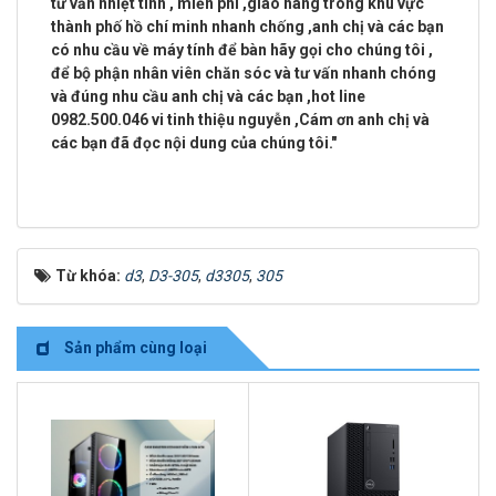
tư vấn nhiệt tình ,
miễn phí ,giao hàng trong khu vực
thành phố hồ chí minh
nhanh chống ,anh chị và các bạn
có nhu cầu về máy tính để bàn hãy gọi cho chúng tôi ,
để bộ phận nhân viên chăn sóc và tư vấn nhanh chóng
và đúng nhu cầu anh chị và các bạn ,
hot line
0982.500.046 vi tinh thiệu nguyễn
,Cám ơn anh chị và
các bạn đã đọc nội dung của chúng tôi."
Từ khóa:
d3
,
D3-305
,
d3305
,
305
Sản phẩm cùng loại