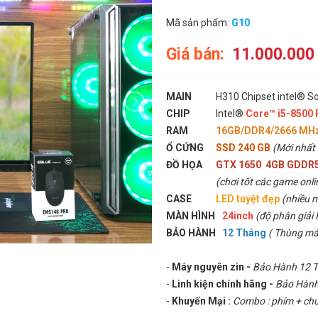
Mã sản phẩm:
G10
Giá bán:
11.000.000
MAIN
H310 Chipset intel® S
CHIP
Intel®
Core™ i5-8500
RAM
16GB/DDR4/2666 MH
Ổ CỨNG
SSD 240 GB
(Mới nhất
ĐỒ HỌA
GTX 1650 4GB GDDR5
(chơi tốt các game onlin
CASE
LED tuyệt đẹp
(nhiều 
MÀN HÌNH
24inch
(độ phân giải
BẢO HÀNH
12 Tháng
( Thùng má
-
Máy nguyên zin -
Bảo Hành 12 
-
Linh kiện chính hãng -
Bảo Hành 
-
Khuyến Mại :
Combo : phím + chuộ