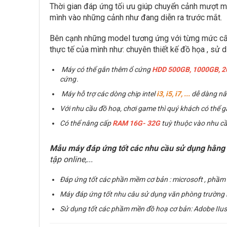
Thời gian đáp ứng tối ưu giúp chuyển cảnh mượt m
mình vào những cảnh như đang diễn ra trước mắt.
Bên cạnh những model tương ứng với từng mức cấu 
thực tế của mình như: chuyên thiết kế đồ họa , sử dụ
Máy có thể gắn thêm ổ cứng
HDD 500GB, 1000GB, 
cứng .
Máy hỗ trợ các dòng chip intel
i3, i5, i7,
...
dễ dàng nân
Với nhu cầu đồ hoạ, chơi game thì quý khách có thể 
Có thể nâng cấp
RAM
16G- 32G
tuỳ thuộc vào nhu c
Mẫu máy đáp ứng tốt các nhu cầu sử dụng hằng
tập online,...
Đáp ứng tốt các phần mềm cơ bản : microsoft , phầm m
Máy đáp ứng tốt nhu câu sử dụng văn phòng trường học:
Sử dụng tốt các phầm mền đồ hoạ cơ bản:
Adobe IIus