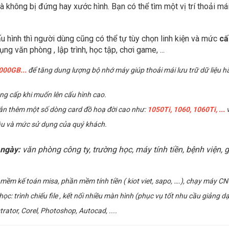
à không bị đứng hay xước hình. Bạn có thể tìm một vị trí thoải 
hình thì người dùng cũng có thể tự tùy chọn linh kiện và mức
cấ
ng văn phòng , lập trình, học tập, chơi game, ...
2000GB
...
để tăng dung lượng bộ nhớ máy giúp thoải mái lưu trữ dữ liệu hằ
g cấp khi muốn lên cấu hình cao.
gắn thêm một số dòng card đồ hoạ đời cao như:
1050Ti, 1060,
1060Ti, ...
ầu và mức sử dụng của quý khách.
 ngày:
văn phòng công ty, trường học, máy tính tiền, bệnh viện, 
ềm kế toán misa, phần mềm tính tiền ( kiot viet, sapo, ….), chạy máy CN
 trình chiếu file , kết nối nhiều màn hình (phục vụ tốt nhu cầu giảng dạy
trator, Corel, Photoshop, Autocad, .
...