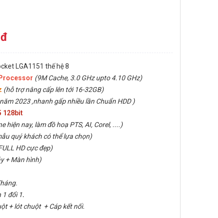
 đ
ocket LGA1151 thế hệ 8
 Processor
(9M Cache, 3.0 GHz upto 4.10 GHz)
z
(hỗ trợ nâng cấp lên tới 16-32GB)
 năm 2023 ,nhanh gấp nhiều lần Chuẩn HDD )
 128bit
e hiện nay, làm đồ hoạ PTS, AI, Corel, ....)
mẫu quý khách có thể lựa chọn)
 FULL HD cực đẹp)
y + Màn hình)
Tháng.
1 đổi 1
.
t + lót chuột + Cáp kết nối.