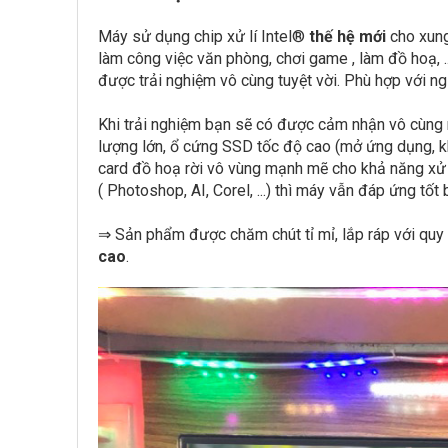
Máy sử dụng chip xử lí Intel®
thế hệ mới
cho xun
làm công việc văn phòng, chơi game , làm đồ hoạ, 
được trải nghiệm vô cùng tuyệt vời. Phù hợp với n
Khi trải nghiệm bạn sẽ có được cảm nhận vô cùng 
lượng lớn, ổ cứng SSD tốc độ cao (mở ứng dụng, kh
card đồ hoạ rời vô vùng mạnh mẽ cho khả năng xử lý 
( Photoshop, AI, Corel, ...) thì máy vẫn đáp ứng tố
⇒ Sản phẩm được chăm chút tỉ mỉ, lắp ráp với quy 
cao
.