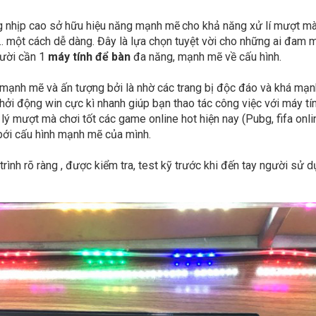
g nhịp cao sở hữu hiệu năng mạnh mẽ
cho khả năng xử lí mượt mà
... một cách dễ dàng. Đây là lựa chọn tuyệt vời cho những ai đam
gười cần 1
máy tính để bàn
đa năng, mạnh mẽ về cấu hình.
mạnh mẽ và ấn tượng bởi là nhờ các trang bị độc đáo và khá mạn
ởi động win cực kì nhanh giúp bạn thao tác công việc với máy tín
mượt mà chơi tốt các game online hot hiện nay (Pubg, fifa online,
t bới cấu hình mạnh mẽ của mình.
trình rõ ràng , được kiểm tra, test kỹ trước khi đến tay người 