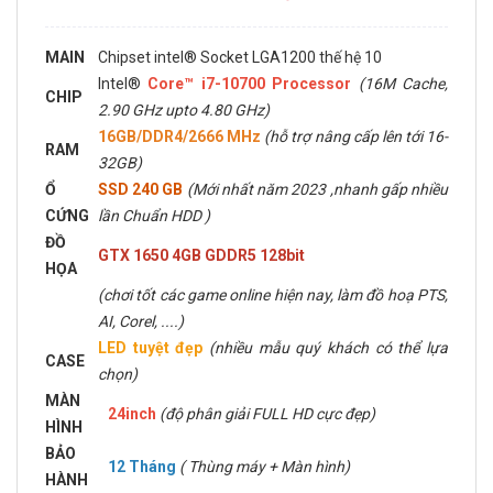
MAIN
Chipset intel® Socket LGA1200 thế hệ 10
Intel®
Core™ i7-10700 Processor
(16M Cache,
CHIP
2.90 GHz upto 4.80 GHz)
16GB/DDR4/2666 MHz
(hỗ trợ nâng cấp lên tới 16-
RAM
32GB)
Ổ
SSD 240 GB
(Mới nhất năm 2023 ,nhanh gấp nhiều
CỨNG
lần Chuẩn HDD )
ĐỒ
GTX 1650 4GB GDDR5 128bit
HỌA
(chơi tốt các game online hiện nay, làm đồ hoạ PTS,
AI, Corel, ....)
LED tuyệt đẹp
(nhiều mẫu quý khách có thể lựa
CASE
chọn)
MÀN
24inch
(độ phân giải FULL HD cực đẹp)
HÌNH
BẢO
12 Tháng
( Thùng máy + Màn hình)
HÀNH