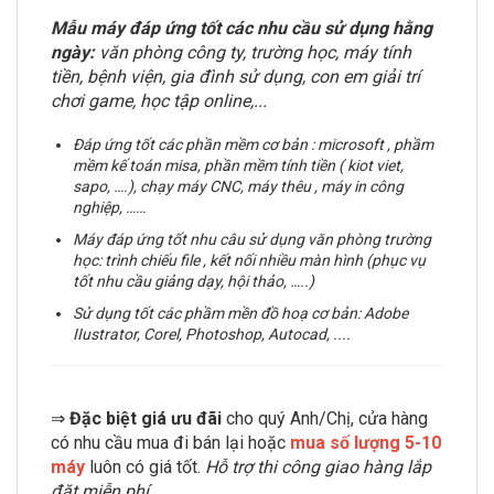
Mẫu máy đáp ứng tốt các nhu cầu sử dụng hằng
ngày:
văn phòng công ty, trường học, máy tính
tiền, bệnh viện, gia đình sử dụng, con em giải trí
chơi game, học tập online,...
Đáp ứng tốt các phần mềm cơ bản : microsoft , phầm
mềm kế toán misa, phần mềm tính tiền ( kiot viet,
sapo, ….), chạy máy CNC, máy thêu , máy in công
nghiệp, ……
Máy đáp ứng tốt nhu câu sử dụng văn phòng trường
học: trình chiếu file , kết nối nhiều màn hình (phục vụ
tốt nhu cầu giảng dạy, hội thảo, …..)
Sử dụng tốt các phầm mền đồ hoạ cơ bản:
Adobe
IIustrator, Corel, Photoshop, Autocad, .
...
⇒
Đặc biệt giá ưu đãi
cho quý Anh/Chị, cửa hàng
có nhu cầu mua đi bán lại hoặc
mua số lượng 5-10
máy
luôn có giá tốt.
Hỗ trợ thi công giao hàng lắp
đặt miễn phí.