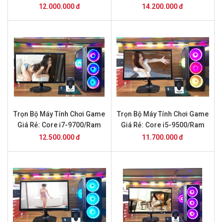
8GB/SSD 240/GTX1050Ti và
SSD 256+ Vga GTX1650 +
12.000.000 đ
14.200.000 đ
Màn Hình 24inch
Màn Hình 24inch
Trọn Bộ Máy Tính Chơi Game
Trọn Bộ Máy Tính Chơi Game
Giá Rẻ: Core i7-9700/Ram
Giá Rẻ: Core i5-9500/Ram
8GB/SSD 240/GTX1050Ti và
16GB/SSD 240/GTX1650 và
12.500.000 đ
11.700.000 đ
Màn Hình 24inch
Màn Hình 24inch