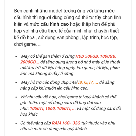
Bên cạnh những model tương ứng với từng mức
cấu hình thì người dùng cũng có thể tự tùy chọn linh
kiện và mức
cấu hình cao
hoặc thấp hơn để phù
hợp với nhu cầu thực tế của mình như: chuyên thiết
kế đồ họa , sử dụng văn phòng , lập trình, học tập,
chơi game, ...
Máy có thể gắn thêm ổ cứng
HDD 500GB, 1000GB,
2000GB
...
để tăng dung lượng bộ nhớ máy giúp thoải
mái lưu trữ dữ liệu hằng ngày, lưu game, tài liệu, phim
ảnh mà không lo đầy ổ cứng .
Máy hỗ trợ các dòng chip intel
i3, i5, i7,
...
dễ dàng
nâng cấp khi muốn lên cấu hình cao.
Với nhu cầu đồ hoạ, chơi game thì quý khách có thể
gắn thêm một số dòng card đồ hoạ đời cao
như:
1050Ti, 1060,
1060Ti, ...
và một số dòng card đồ
hoạ khác.
Có thể nâng cấp
RAM
16G- 32G
tuỳ thuộc vào nhu
cầu và mức sử dụng của quý khách.