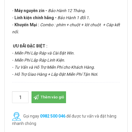
-
Máy nguyên zin -
Bảo Hành 12 Tháng.
-
Linh kiện chính hãng -
Bảo Hành 1 đổi 1
.
-
Khuyến Mại :
Combo : phím + chuột + lót chuột + Cáp kết
nối.
ƯU ĐÃI ĐẶC BIỆT :
-
Miễn Phí Lắp Ráp và Cài Đặt Win.
-
Miễn Phí Lắp Ráp Linh Kiện.
-
Tư Vấn và Hỗ Trợ Miễn Phí cho Khách Hàng.
-
Hỗ Trợ Giao Hàng + Lắp Đặt Miễn Phí Tận Nơi.
Thêm vào giỏ
Gọi ngay
0982 500 046
để được tư vấn và đặt hàng
nhanh chóng