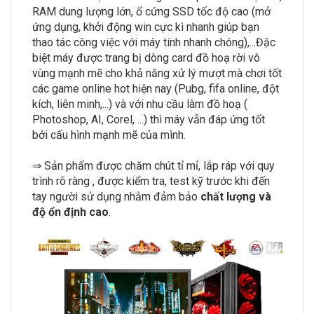
RAM dung lượng lớn, ổ cứng SSD tốc độ cao (mở
ứng dụng, khởi động win cực kì nhanh giúp bạn
thao tác công việc với máy tính nhanh chóng),...Đặc
biệt máy được trang bị dòng card đồ hoạ rời vô
vùng mạnh mẽ cho khả năng xử lý mượt mà chơi tốt
các game online hot hiện nay (Pubg, fifa online, đột
kích, liên minh,...) và với nhu cầu làm đồ hoạ (
Photoshop, AI, Corel, ...) thì máy vẫn đáp ứng tốt
bới cấu hình mạnh mẽ của mình.
⇒ Sản phẩm được chăm chút tỉ mỉ, lắp ráp với quy
trình rõ ràng , được kiểm tra, test kỹ trước khi đến
tay người sử dụng nhằm đảm bảo
chất lượng và
độ ổn định cao
.