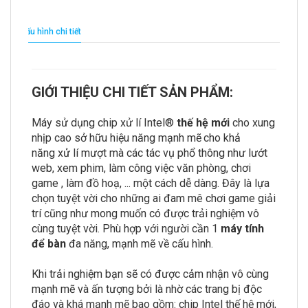
Cấu hình chi tiết
GIỚI THIỆU CHI TIẾT SẢN PHẨM:
Máy sử dụng chip xử lí Intel®
thế hệ mới
cho xung
nhịp cao sở hữu hiệu năng mạnh mẽ
cho khả
năng xử lí mượt mà các tác vụ phổ thông như lướt
web, xem phim, làm công việc văn phòng, chơi
game , làm đồ hoạ, ... một cách dễ dàng. Đây là lựa
chọn tuyệt vời cho những ai đam mê chơi game giải
trí cũng như mong muốn có được trải nghiệm vô
cùng tuyệt vời. Phù hợp với người cần 1
máy tính
để bàn
đa năng, mạnh mẽ về cấu hình.
Khi trải nghiệm bạn sẽ có được cảm nhận vô cùng
mạnh mẽ và ấn tượng bởi là nhờ các trang bị độc
đáo và khá mạnh mẽ bao gồm: chip Intel thế hệ mới,