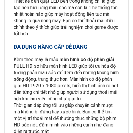
Thiết kế đèn quạt LED bên trong không chỉ là giúp
tạo nên hiệu ứng màu sắc mà còn là 1 hệ thống tản
nhiệt hoàn hảo giúp máy hoạt động liên tục mà
không lo quá nóng máy. Bạn có thể thoải mái điều
chỉnh theo ý thích giúp trải nghiệm chơi game được
tốt hơn.
ĐA DỤNG NÂNG CẤP DỄ DÀNG
Kèm theo máy là mẫu
màn hình có độ phân giải
FULL HD
sở hữu màn hình LED giúp tối ưu hóa độ
tương phản màu sắc để đem đến những khung hình
sống động, trung thực hơn. Màn hình có độ phân
giải HD 1920 x 1080 pixels, hiển thị hình ảnh rõ nét
đến từng chi tiết nhỏ giúp người sử dụng thoải mái
hơn khi làm việc cũng như giải trí.
Thời gian đáp ứng tối ưu giúp chuyển cảnh mượt
mà không bị đứng hay xước hình. Bạn có thể tìm
một vị trí thoải mái để thưởng thức những bộ phim
HD sắc nét, đắm mình vào những cảnh như đang
diễn ra trước mắt.