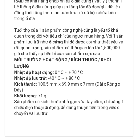
RAID có khả năng ghép nhiều ổ đĩa cứng ( vật lý ) thành 1
hệ thống ổ đĩa cứng giúp gia tăng tốc độ đọc/ghi dữ liệu
đồng thời tăng thêm an toàn lưu trữ dữ liệu chứa bên
trong ổ đĩa.
Tuổi thọ của 1 sản phẩm công nghệ cũng là yếu tố khá
quan trọng đối với tiêu chí của người mua hàng. Với 1 sản
phẩm lưu trữ như
ổ cứng
thì đó được coi như thiết yếu và
rất quan trọng, sản phẩm có thời gian lên tới 1,500,000
giờ cho thấy sự bền bỉ của sản phẩm cực cao.
MÔI TRƯỜNG HOẠT ĐỘNG / KÍCH THƯỚC / KHỐI
LƯỢNG
Nhiệt độ hoạt động:
0 ° C ~ + 70 ° C
Nhiệt độ lưu trữ:
-40 ° C ~ + 80 ° C
Kích thước:
100,5 mm x 69,9 mm x 7 mm (Dài x Rộng x
Dày)
Khối lượng:
71 g
Sản phẩm có kích thước nhỏ gọn vừa tay cầm, chỉ bằng 1
chiếc điện thoại di động, dễ dàng thuận tiện trong việc di
chuyển và lưu trữ.