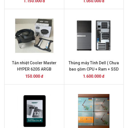
1.150.000 đ
1.050.000 đ
Tản nhiệt Cooler Master
Thùng máy Tính Dell ( Chưa
HYPER 620S ARGB
bao gồm CPU + Ram + SSD
và ổ Cứng )
150.000 đ
1.600.000 đ