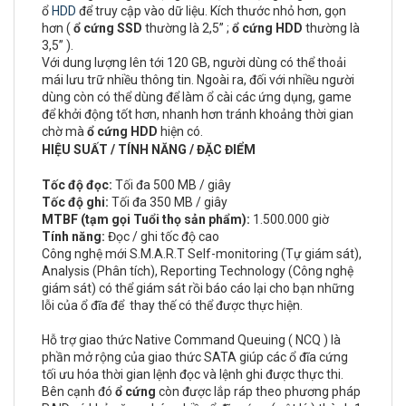
ổ
HDD
để truy cập vào dữ liệu. Kích thước nhỏ hơn, gọn
hơn (
ổ cứng SSD
thường là 2,5” ;
ổ cứng HDD
thường là
3,5” ).
Với dung lượng lên tới 120 GB, người dùng có thể thoải
mái lưu trữ nhiều thông tin. Ngoài ra, đối với nhiều người
dùng còn có thể dùng để làm ổ cài các ứng dụng, game
để khởi động tốt hơn, nhanh hơn tránh khoảng thời gian
chờ mà
ổ cứng HDD
hiện có.
HIỆU SUẤT / TÍNH NĂNG / ĐẶC ĐIỂM
Tốc độ đọc:
Tối đa 500 MB / giây
Tốc độ ghi:
Tối đa 350 MB / giây
MTBF (tạm gọi Tuổi thọ sản phẩm):
1.500.000 giờ
Tính năng:
Đọc / ghi tốc độ cao
Công nghệ mới S.M.A.R.T Self-monitoring (Tự giám sát),
Analysis (Phân tích), Reporting Technology (Công nghệ
giám sát) có thể giám sát rồi báo cáo lại cho bạn những
lỗi của ổ đĩa để thay thế có thể được thực hiện.
Hỗ trợ giao thức Native Command Queuing ( NCQ ) là
phần mở rộng của giao thức SATA giúp các ổ đĩa cứng
tối ưu hóa thời gian lệnh đọc và lệnh ghi được thực thi.
Bên cạnh đó
ổ cứng
còn được lắp ráp theo phương pháp