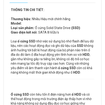
THÔNG TIN CHI TIẾT:
Thương hiệu:
Nhiều Hiệu mới chính hãng
Model:
Loại sản phẩm:
Ổ cứng Solid State Drive
(SSD)
Giao diện kết nối:
SATA III 6Gb/s
Loại
ổ cứng SSD
nhờ việc sử dụng bộ nhớ flash để lưu dữ
liệu, nên các hoạt động đọc và ghi dữ liệu của
SSD
không
ảnh hưởng tới bất kì hoạt động của bộ phận nào trên ổ
đĩa do đó làm ổ đĩa hoạt động yên tĩnh hơn so với
HDD
,
gần như không gây ra tiếng ồn, không có độ trễ cơ học
nên mang lại tốc độ truy cập cao hơn. Cùng với những
yêu điểm về âm thanh vận hành
ổ cứng SSD
còn có khả
năng không mất thời gian khởi động như ổ
HDD
.
Ổ cứng SSD
còn tiêu tốn ít điện năng hơn
ổ HDD
và có
thể hoạt động trong môi trường điện áp thấp hơn vì nhờ
khả năng không sử dụng đầu đọc cơ học giống như