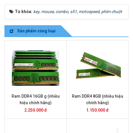
Từ khóa:
key
,
mouse
,
combo
,
s51
,
motospeed
,
phím chuột
Sản phẩm cùng loại
Ram DDR4 16GB g (nhiều
Ram DDR4 8GB (nhiều hiệu
hiệu chính hãng)
chính hãng)
2.250.000 đ
1.150.000 đ