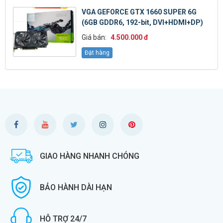
VGA GEFORCE GTX 1660 SUPER 6G
(6GB GDDR6, 192-bit, DVI+HDMI+DP)
Giá bán:
4.500.000 đ
Đặt hàng
GIAO HÀNG NHANH CHÓNG
BẢO HÀNH DÀI HẠN
HỖ TRỢ 24/7