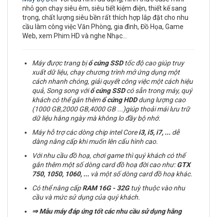
nhỏ gọn chạy siêu êm, siêu tiết kiệm điện, thiết kế sang
trọng, chất lượng siêu bền rất thích hợp lắp đặt cho nhu
cầu làm công việc Văn Phòng, gia đình, Đồ Họa, Game
Web, xem Phim HD và nghe Nhạc…
Máy được trang bị
ổ cứng
SSD
tốc độ cao giúp truy
xuất dữ liệu, chạy chương trình mở ứng dụng một
cách nhanh chóng, giải quyết công việc một cách hiệu
quả, Song song với
ổ cứng SSD
có sẵn trong máy, quý
khách có thể gắn thêm
ổ cứng
HDD
dung lượng cao
(1000 GB,2000 GB,4000 GB ...)giúp thoải mái lưu trữ
dữ liệu hằng ngày mà không lo đầy bộ nhớ.
Máy hỗ trợ các dòng chip intel Core
i3, i5, i7,
...
dễ
dàng nâng cấp khi muốn lên cấu hình cao.
Với nhu cầu đồ hoạ, chơi game thì quý khách có thể
gắn thêm một số dòng card đồ hoạ đời cao như:
GTX
750, 1050, 1060, ...
và một số dòng card đồ hoạ khác.
Có thể nâng cấp
RAM
16G - 32G
tuỳ thuộc vào nhu
cầu và mức sử dụng của quý khách.
⇒
Mẫu máy đáp ứng tốt các nhu cầu sử dụng hằng