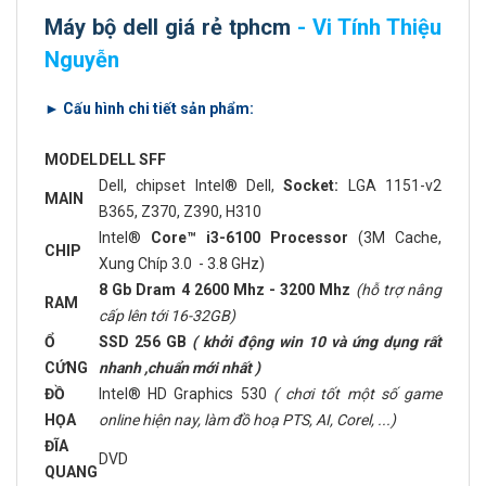
Máy bộ dell giá rẻ tphcm
- Vi Tính Thiệu
Nguyễn
► Cấu hình chi tiết sản phẩm:
MODEL
DELL SFF
Dell, chipset Intel® Dell,
Socket:
LGA 1151-v2
MAIN
B365, Z370, Z390, H310
Intel®
Core™ i3-6100 Processor
(3M Cache,
CHIP
Xung Chíp 3.0 - 3.8 GHz)
8 Gb Dram 4 2600 Mhz - 3200 Mhz
(hỗ trợ nâng
RAM
cấp lên tới 16-32GB)
Ổ
SSD 256 GB
( khởi động win 10 và ứng dụng rất
CỨNG
nhanh ,chuẩn mới nhất )
ĐỒ
Intel® HD Graphics 530
( chơi tốt một số game
HỌA
online hiện nay, làm đồ hoạ PTS, AI, Corel, ...)
ĐĨA
DVD
QUANG