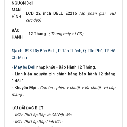
NGUỒN
Dell
MÀN
LCD 22 inch DELL E2216
(độ phân giải HD
HÌNH
cực đẹp)
BẢO
12 Tháng
( Thùng máy + LCD)
HÀNH
Địa chỉ: 893 Lũy Bán Bích , P. Tân Thành, Q. Tân Phú, TP. Hồ
Chí Minh
-
Máy bộ Dell
nhập khẩu - Bảo Hành 12 Tháng.
-
Linh kiện nguyên zin chính hãng bảo hành 12 tháng
1 đổi 1
-
Khuyến Mại :
Combo : phím + chuột + lót chuột và cáp
mạng .
ƯU ĐÃI ĐẶC BIỆT :
-
Miễn Phí Lắp Ráp và Cài Đặt Win.
-
Miễn Phí Lắp Ráp Linh Kiện.