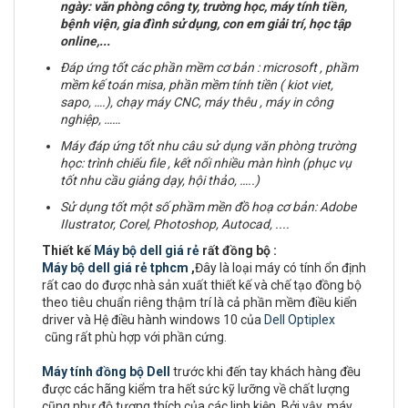
ngày: văn phòng công ty, trường học, máy tính tiền,
bệnh viện, gia đình sử dụng, con em giải trí, học tập
online,...
Đáp ứng tốt các phần mềm cơ bản : microsoft , phầm
mềm kế toán misa, phần mềm tính tiền ( kiot viet,
sapo, ….), chạy máy CNC, máy thêu , máy in công
nghiệp, ……
Máy đáp ứng tốt nhu câu sử dụng văn phòng trường
học: trình chiếu file , kết nối nhiều màn hình (phục vụ
tốt nhu cầu giảng dạy, hội thảo, …..)
Sử dụng tốt một số phầm mền đồ hoạ cơ bản:
Adobe
IIustrator, Corel, Photoshop, Autocad, ....
Thiết kế
Máy bộ dell giá rẻ
rất đồng bộ :
Máy bộ dell giá rẻ tphcm
,
Đây là loại máy có tính ổn định
rất cao do được nhà sản xuất thiết kế và chế tạo đồng bộ
theo tiêu chuẩn riêng thậm trí là cả phần mềm điều kiển
driver và Hệ điều hành windows 10 của
Dell Optiplex
cũng rất phù hợp với phần cứng.
Máy tính đồng bộ Dell
trước khi đến tay khách hàng đều
được các hãng kiểm tra hết sức kỹ lưỡng về chất lượng
cũng như độ tương thích của các linh kiện. Bởi vậy, máy