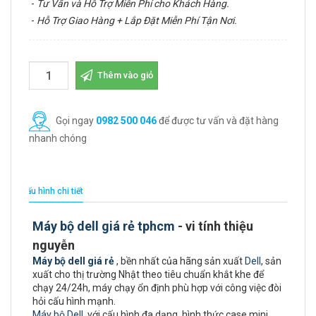
-
Tư Vấn và Hỗ Trợ Miễn Phí cho Khách Hàng.
-
Hỗ Trợ Giao Hàng + Lắp Đặt Miễn Phí Tận Nơi.
Thêm vào giỏ
Gọi ngay
0982 500 046
để được tư vấn và đặt hàng
nhanh chóng
Cấu hình chi tiết
Máy bộ dell giá rẻ tphcm
- vi tính thiệu
nguyễn
Máy bộ dell giá rẻ
, bền nhất của hãng sản xuất
Dell
, sản
xuất cho thị trường Nhật theo tiêu chuẩn khắt khe để
chạy 24/24h, máy chạy ổn định phù hợp với công việc đòi
hỏi cấu hình mạnh.
Máy bộ Dell
với cấu hình đa dạng, hình thức case mini