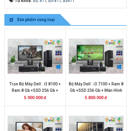
Từ khóa:
d3
,
411
,
d3-411
,
d3411
Sản phẩm cùng loại
Trọn Bộ Máy Dell : i3 8100 +
Bộ Máy Dell : i3 7100 + Ram 8
Ram 8 Gb +SSD 256 Gb +
Gb +SSD 256 Gb + Màn Hình
Màn Hình 20
22
5.900.000 đ
5.800.000 đ