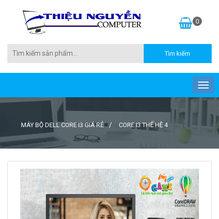
0
MÁY BỘ DELL CORE I3 GIÁ RẺ
CORE I3 THẾ HỆ 4