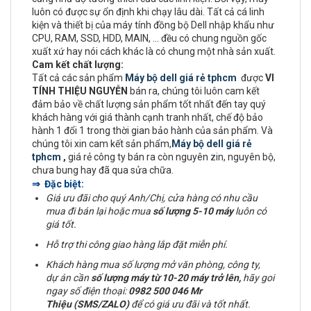
luôn có được sự ổn định khi chạy lâu dài. Tất cả cá linh
kiện và thiết bị của máy tính đồng bộ Dell nhập khẩu như
CPU, RAM, SSD, HDD, MAIN, ... đều có chung nguồn gốc
xuất xứ hay nói cách khác là có chung một nhà sản xuất.
Cam kết chất lượng:
Tất cả các sản phẩm
Máy bộ dell giá rẻ tphcm
được
VI
TÍNH THIỆU NGUYỄN
bán ra, chúng tôi luôn cam kết
đảm bảo về chất lượng sản phẩm tốt nhất đến tay quý
khách hàng với giá thành cạnh tranh nhất, chế độ bảo
hành 1 đổi 1 trong thời gian bảo hành của sản phẩm. Và
chúng tôi xin cam kết sản phẩm,
Máy bộ dell giá rẻ
tphcm
,
giá rẻ công ty bán ra còn nguyên zin, nguyên bộ,
chưa bung hay đã qua sửa chữa.
⇒ Đặc biệt:
Giá ưu đãi cho quý Anh/Chị, cửa hàng có nhu cầu
mua đi bán lại hoặc mua
số lượng 5-10 máy
luôn có
giá tốt.
Hỗ trợ thi công giao hàng lắp đặt miễn phí.
Khách hàng mua số lượng mở văn phòng, công ty,
dự án cần
số lượng máy từ 10-20 máy trở lên,
hãy goi
ngay số điện thoại:
0982 500 046 Mr
Thiệu (SMS/ZALO)
để có giá ưu đãi và tốt nhất.