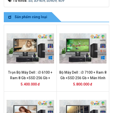
Từ khóa:
d3
,
d3-409
,
d3409
,
409
Sản phẩm cùng loại
Trọn Bộ Máy Dell : i3 6100 +
Bộ Máy Dell : i3 7100 + Ram 8
Ram 8 Gb +SSD 256 Gb +
Gb +SSD 256 Gb + Màn Hình
Màn Hình 22
22
5.400.000 đ
5.800.000 đ