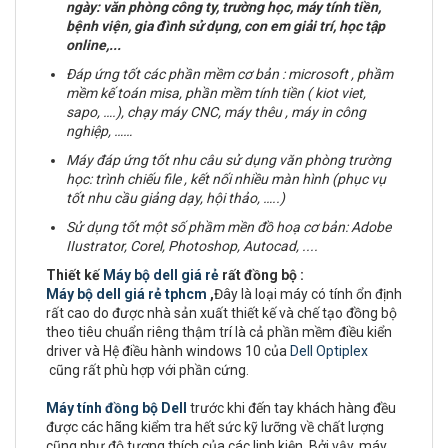
ngày: văn phòng công ty, trường học, máy tính tiền,
bệnh viện, gia đình sử dụng, con em giải trí, học tập
online,...
Đáp ứng tốt các phần mềm cơ bản : microsoft , phầm
mềm kế toán misa, phần mềm tính tiền ( kiot viet,
sapo, ….), chạy máy CNC, máy thêu , máy in công
nghiệp, ……
Máy đáp ứng tốt nhu câu sử dụng văn phòng trường
học: trình chiếu file , kết nối nhiều màn hình (phục vụ
tốt nhu cầu giảng dạy, hội thảo, …..)
Sử dụng tốt một số phầm mền đồ hoạ cơ bản:
Adobe
IIustrator, Corel, Photoshop, Autocad, ....
Thiết kế
Máy bộ dell giá rẻ
rất đồng bộ :
Máy bộ dell giá rẻ tphcm
,
Đây là loại máy có tính ổn định
rất cao do được nhà sản xuất thiết kế và chế tạo đồng bộ
theo tiêu chuẩn riêng thậm trí là cả phần mềm điều kiển
driver và Hệ điều hành windows 10 của
Dell Optiplex
cũng rất phù hợp với phần cứng.
Máy tính đồng bộ Dell
trước khi đến tay khách hàng đều
được các hãng kiểm tra hết sức kỹ lưỡng về chất lượng
cũng như độ tương thích của các linh kiện. Bởi vậy, máy