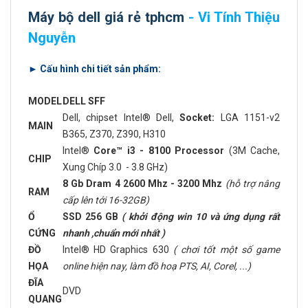
Máy bộ dell giá rẻ tphcm
- Vi Tính Thiệu
Nguyễn
► Cấu hình chi tiết sản phẩm:
MODEL
DELL SFF
Dell, chipset Intel® Dell,
Socket:
LGA 1151-v2
MAIN
B365, Z370, Z390, H310
Intel®
Core™ i3 - 8100 Processor
(3M Cache,
CHIP
Xung Chíp 3.0 - 3.8 GHz)
8 Gb Dram 4 2600 Mhz - 3200 Mhz
(hỗ trợ nâng
RAM
cấp lên tới 16-32GB)
Ổ
SSD 256 GB
( khởi động win 10 và ứng dụng rất
CỨNG
nhanh ,chuẩn mới nhất )
ĐỒ
Intel® HD Graphics 630
( chơi tốt một số game
HỌA
online hiện nay, làm đồ hoạ PTS, AI, Corel, ...)
ĐĨA
DVD
QUANG