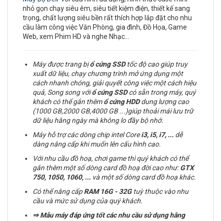
nhỏ gọn chạy siêu êm, siêu tiết kiệm điện, thiết kế sang
trọng, chất lượng siêu bền rất thích hợp lắp đặt cho nhu
cầu làm công việc Văn Phòng, gia đình, Đồ Họa, Game
Web, xem Phim HD và nghe Nhạc…
Máy được trang bị
ổ cứng
SSD
tốc độ cao giúp truy
xuất dữ liệu, chạy chương trình mở ứng dụng một
cách nhanh chóng, giải quyết công việc một cách hiệu
quả, Song song với
ổ cứng SSD
có sẵn trong máy, quý
khách có thể gắn thêm
ổ cứng
HDD
dung lượng cao
(1000 GB,2000 GB,4000 GB ...)giúp thoải mái lưu trữ
dữ liệu hằng ngày mà không lo đầy bộ nhớ.
Máy hỗ trợ các dòng chip intel Core
i3, i5, i7,
...
dễ
dàng nâng cấp khi muốn lên cấu hình cao.
Với nhu cầu đồ hoạ, chơi game thì quý khách có thể
gắn thêm một số dòng card đồ hoạ đời cao như:
GTX
750, 1050, 1060, ...
và một số dòng card đồ hoạ khác.
Có thể nâng cấp
RAM
16G - 32G
tuỳ thuộc vào nhu
cầu và mức sử dụng của quý khách.
⇒
Mẫu máy đáp ứng tốt các nhu cầu sử dụng hằng