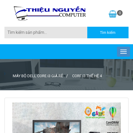
0
MÁY BỘ DELL CORE I3 GIÁ RẺ
CORE I3 THẾ HỆ 4