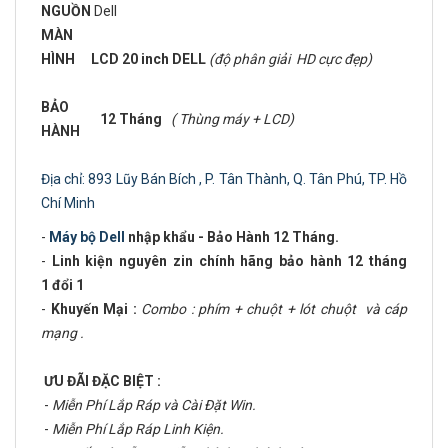
NGUỒN
Dell
MÀN
HÌNH
LCD 20 inch DELL
(độ phân giải HD cực đẹp)
BẢO
12 Tháng
( Thùng máy + LCD)
HÀNH
Địa chỉ: 893 Lũy Bán Bích , P. Tân Thành, Q. Tân Phú, TP. Hồ
Chí Minh
-
Máy bộ Dell
nhập khẩu - Bảo Hành 12 Tháng.
-
Linh kiện nguyên zin chính hãng bảo hành 12 tháng
1 đổi 1
-
Khuyến Mại :
Combo : phím + chuột + lót chuột và cáp
mạng .
ƯU ĐÃI ĐẶC BIỆT :
-
Miễn Phí Lắp Ráp và Cài Đặt Win.
-
Miễn Phí Lắp Ráp Linh Kiện.