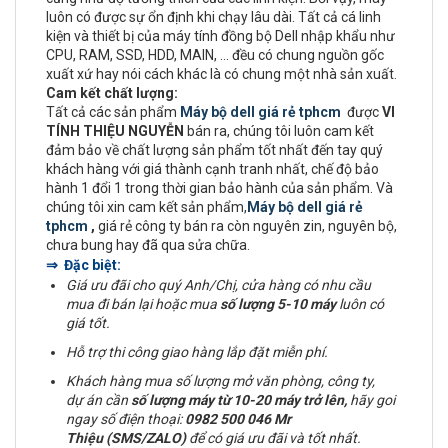
luôn có được sự ổn định khi chạy lâu dài. Tất cả cá linh
kiện và thiết bị của máy tính đồng bộ Dell nhập khẩu như
CPU, RAM, SSD, HDD, MAIN, ... đều có chung nguồn gốc
xuất xứ hay nói cách khác là có chung một nhà sản xuất.
Cam kết chất lượng:
Tất cả các sản phẩm
Máy bộ dell giá rẻ tphcm
được
VI
TÍNH THIỆU NGUYỄN
bán ra, chúng tôi luôn cam kết
đảm bảo về chất lượng sản phẩm tốt nhất đến tay quý
khách hàng với giá thành cạnh tranh nhất, chế độ bảo
hành 1 đổi 1 trong thời gian bảo hành của sản phẩm. Và
chúng tôi xin cam kết sản phẩm,
Máy bộ dell giá rẻ
tphcm
,
giá rẻ công ty bán ra còn nguyên zin, nguyên bộ,
chưa bung hay đã qua sửa chữa.
⇒ Đặc biệt:
Giá ưu đãi cho quý Anh/Chị, cửa hàng có nhu cầu
mua đi bán lại hoặc mua
số lượng 5-10 máy
luôn có
giá tốt.
Hỗ trợ thi công giao hàng lắp đặt miễn phí.
Khách hàng mua số lượng mở văn phòng, công ty,
dự án cần
số lượng máy từ 10-20 máy trở lên,
hãy goi
ngay số điện thoại:
0982 500 046 Mr
Thiệu (SMS/ZALO)
để có giá ưu đãi và tốt nhất.