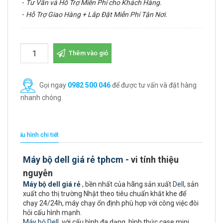
-
Tư Vấn và Hỗ Trợ Miễn Phí cho Khách Hàng.
-
Hỗ Trợ Giao Hàng + Lắp Đặt Miễn Phí Tận Nơi.
Thêm vào giỏ
Gọi ngay
0982 500 046
để được tư vấn và đặt hàng
nhanh chóng
Cấu hình chi tiết
Máy bộ dell giá rẻ tphcm
- vi tính thiệu
nguyễn
Máy bộ dell giá rẻ
, bền nhất của hãng sản xuất
Dell
, sản
xuất cho thị trường Nhật theo tiêu chuẩn khắt khe để
chạy 24/24h, máy chạy ổn định phù hợp với công việc đòi
hỏi cấu hình mạnh.
Máy bộ Dell
với cấu hình đa dạng, hình thức case mini