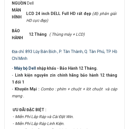
NGUỒN
Dell
MÀN
LCD 24 inch DELL Full HD rất đẹp
(độ phân giải
HÌNH
HD cực đẹp)
BẢO
12 Tháng
( Thùng máy + LCD)
HÀNH
Địa chỉ: 893 Lũy Bán Bích , P. Tân Thành, Q. Tân Phú, TP. Hồ
Chí Minh
-
Máy bộ Dell
nhập khẩu - Bảo Hành 12 Tháng.
-
Linh kiện nguyên zin chính hãng bảo hành 12 tháng
1 đổi 1
-
Khuyến Mại :
Combo : phím + chuột + lót chuột và cáp
mạng .
ƯU ĐÃI ĐẶC BIỆT :
-
Miễn Phí Lắp Ráp và Cài Đặt Win.
-
Miễn Phí Lắp Ráp Linh Kiện.