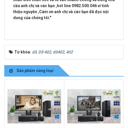
cầu anh chị và các bạn ,
hot line 0982.500.046 vi tinh
thiệu nguyễn
,Cám ơn anh chị và các bạn đã đọc nội
dung của chúng tôi."
Từ khóa:
d3
,
D3-402
,
d3402
,
402
Sản phẩm cùng loại