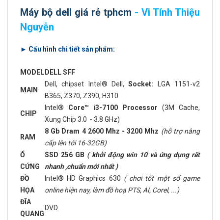
Máy bộ dell giá rẻ tphcm
- Vi Tính Thiệu
Nguyễn
► Cấu hình chi tiết sản phẩm:
MODEL
DELL SFF
Dell, chipset Intel® Dell,
Socket:
LGA 1151-v2
MAIN
B365, Z370, Z390, H310
Intel®
Core™ i3-7100 Processor
(3M Cache,
CHIP
Xung Chíp 3.0 - 3.8 GHz)
8 Gb Dram 4 2600 Mhz - 3200 Mhz
(hỗ trợ nâng
RAM
cấp lên tới 16-32GB)
Ổ
SSD 256 GB
( khởi động win 10 và ứng dụng rất
CỨNG
nhanh ,chuẩn mới nhất )
ĐỒ
Intel® HD Graphics 630
( chơi tốt một số game
HỌA
online hiện nay, làm đồ hoạ PTS, AI, Corel, ...)
ĐĨA
DVD
QUANG