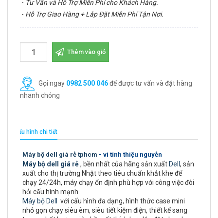
-
Tư Vấn và Hỗ Trợ Miễn Phí cho Khách Hàng.
-
Hỗ Trợ Giao Hàng + Lắp Đặt Miễn Phí Tận Nơi.
Thêm vào giỏ
Gọi ngay
0982 500 046
để được tư vấn và đặt hàng
nhanh chóng
Cấu hình chi tiết
Máy bộ dell giá rẻ tphcm
- vi tính thiệu nguyễn
Máy bộ dell giá rẻ
, bền nhất của hãng sản xuất
Dell
, sản
xuất cho thị trường Nhật theo tiêu chuẩn khắt khe để
chạy 24/24h, máy chạy ổn định phù hợp với công việc đòi
hỏi cấu hình mạnh.
Máy bộ Dell
với cấu hình đa dạng, hình thức case mini
nhỏ gọn chạy siêu êm, siêu tiết kiệm điện, thiết kế sang