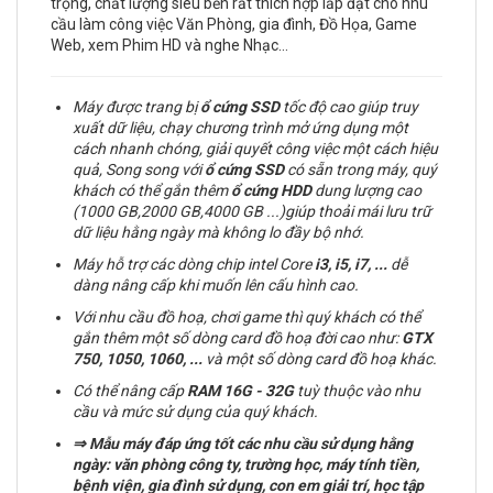
trọng, chất lượng siêu bền rất thích hợp lắp đặt cho nhu
cầu làm công việc Văn Phòng, gia đình, Đồ Họa, Game
Web, xem Phim HD và nghe Nhạc…
Máy được trang bị
ổ cứng
SSD
tốc độ cao giúp truy
xuất dữ liệu, chạy chương trình mở ứng dụng một
cách nhanh chóng, giải quyết công việc một cách hiệu
quả, Song song với
ổ cứng SSD
có sẵn trong máy, quý
khách có thể gắn thêm
ổ cứng
HDD
dung lượng cao
(1000 GB,2000 GB,4000 GB ...)giúp thoải mái lưu trữ
dữ liệu hằng ngày mà không lo đầy bộ nhớ.
Máy hỗ trợ các dòng chip intel Core
i3, i5, i7,
...
dễ
dàng nâng cấp khi muốn lên cấu hình cao.
Với nhu cầu đồ hoạ, chơi game thì quý khách có thể
gắn thêm một số dòng card đồ hoạ đời cao như:
GTX
750, 1050, 1060, ...
và một số dòng card đồ hoạ khác.
Có thể nâng cấp
RAM
16G - 32G
tuỳ thuộc vào nhu
cầu và mức sử dụng của quý khách.
⇒
Mẫu máy đáp ứng tốt các nhu cầu sử dụng hằng
ngày: văn phòng công ty, trường học, máy tính tiền,
bệnh viện, gia đình sử dụng, con em giải trí, học tập