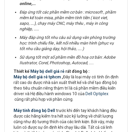
online,...
Đáp ứng tốt các phần mềm cơ bản : microsoft , phầm
mềm kế toán misa, phần mềm tính tiền ( kiot viet,
sapo, ….), chạy máy CNC, máy thêu , máy in công
nghiệp, ……
Máy đáp ứng tốt nhu câu sử dụng văn phòng trường
học: trình chiếu file , kết nối nhiều màn hình (phục vụ
tốt nhu cầu giảng dạy, hội thảo, …..)
Sử dụng tốt một số phầm mền đồ hoạ cơ bản:
Adobe
IIustrator, Corel, Photoshop, Autocad, ....
Thiết kế
Máy bộ dell giá rẻ
rất đồng bộ :
Máy bộ dell giá rẻ tphcm
,
Đây là loại máy có tính ổn định
rất cao do được nhà sản xuất thiết kế và chế tạo đồng bộ
theo tiêu chuẩn riêng thậm trí là cả phần mềm điều kiển
driver và Hệ điều hành windows 10 của
Dell Optiplex
cũng rất phù hợp với phần cứng.
Máy tính đồng bộ Dell
trước khi đến tay khách hàng đều
được các hãng kiểm tra hết sức kỹ lưỡng về chất lượng
cũng như độ tương thích của các linh kiện. Bởi vậy, máy
luôn có được sự ổn định khi chạy lâu dài. Tất cả cá linh