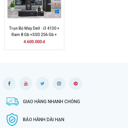
Trọn Bộ Máy Dell : i3 4130 +
Ram 8 Gb +SSD 256 Gb +
Màn Hình 20
4.600.000 đ
GIAO HÀNG NHANH CHÓNG
BẢO HÀNH DÀI HẠN