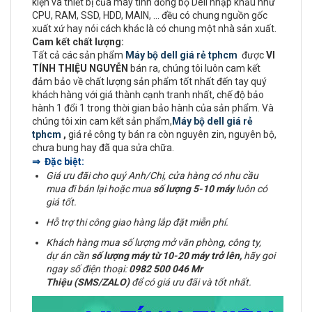
kiện và thiết bị của máy tính đồng bộ Dell nhập khẩu như
CPU, RAM, SSD, HDD, MAIN, ... đều có chung nguồn gốc
xuất xứ hay nói cách khác là có chung một nhà sản xuất.
Cam kết chất lượng:
Tất cả các sản phẩm
Máy bộ dell giá rẻ tphcm
được
VI
TÍNH THIỆU NGUYỄN
bán ra, chúng tôi luôn cam kết
đảm bảo về chất lượng sản phẩm tốt nhất đến tay quý
khách hàng với giá thành cạnh tranh nhất, chế độ bảo
hành 1 đổi 1 trong thời gian bảo hành của sản phẩm. Và
chúng tôi xin cam kết sản phẩm,
Máy bộ dell giá rẻ
tphcm
,
giá rẻ công ty bán ra còn nguyên zin, nguyên bộ,
chưa bung hay đã qua sửa chữa.
⇒ Đặc biệt:
Giá ưu đãi cho quý Anh/Chị, cửa hàng có nhu cầu
mua đi bán lại hoặc mua
số lượng 5-10 máy
luôn có
giá tốt.
Hỗ trợ thi công giao hàng lắp đặt miễn phí.
Khách hàng mua số lượng mở văn phòng, công ty,
dự án cần
số lượng máy từ 10-20 máy trở lên,
hãy goi
ngay số điện thoại:
0982 500 046 Mr
Thiệu (SMS/ZALO)
để có giá ưu đãi và tốt nhất.